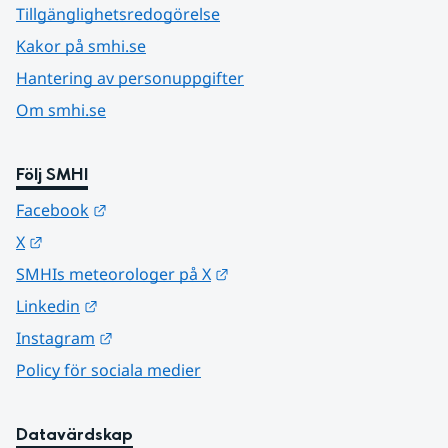
Tillgänglighetsredogörelse
Kakor på smhi.se
Hantering av personuppgifter
Om smhi.se
Följ SMHI
Länk till annan webbplats.
Facebook
Länk till annan webbplats.
X
Länk till annan webbplats.
SMHIs meteorologer på X
Länk till annan webbplats.
Linkedin
Länk till annan webbplats.
Instagram
Policy för sociala medier
Datavärdskap