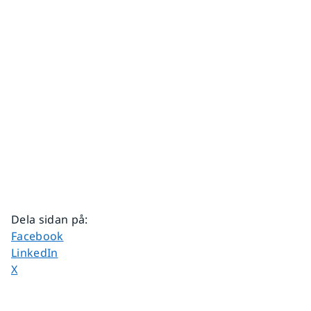
Dela sidan på
:
Dela sidan på
Facebook
Dela sidan på
LinkedIn
Dela sidan på
X