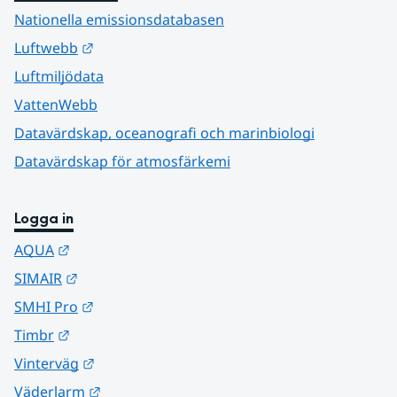
Nationella emissionsdatabasen
Länk till annan webbplats.
Luftwebb
Luftmiljödata
VattenWebb
Datavärdskap, oceanografi och marinbiologi
Datavärdskap för atmosfärkemi
Logga in
Länk till annan webbplats.
AQUA
Länk till annan webbplats.
SIMAIR
Länk till annan webbplats.
SMHI Pro
Länk till annan webbplats.
Timbr
Länk till annan webbplats.
Vinterväg
Länk till annan webbplats.
Väderlarm