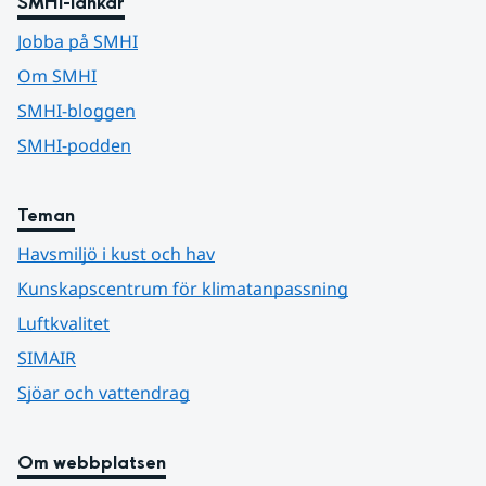
SMHI-länkar
Jobba på SMHI
Om SMHI
SMHI-bloggen
SMHI-podden
Teman
Havsmiljö i kust och hav
Kunskapscentrum för klimatanpassning
Luftkvalitet
SIMAIR
Sjöar och vattendrag
Om webbplatsen