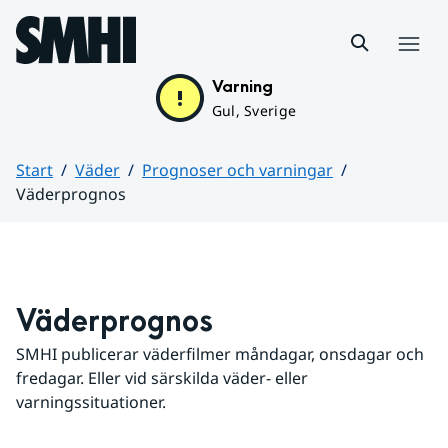
Hoppa till sidans innehåll
Meny
Varning
Gul, Sverige
Start
Väder
Prognoser och varningar
Väderprognos
Huvudinnehåll
Väderprognos
SMHI publicerar väderfilmer måndagar, onsdagar och 
fredagar. Eller vid särskilda väder- eller 
varningssituationer.