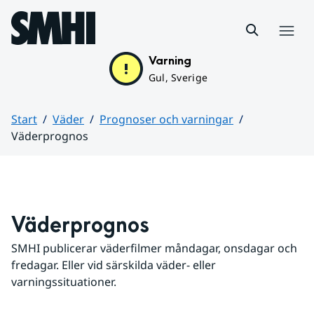
Hoppa till sidans innehåll
Meny
Varning
Gul, Sverige
Start
Väder
Prognoser och varningar
Väderprognos
Huvudinnehåll
Väderprognos
SMHI publicerar väderfilmer måndagar, onsdagar och 
fredagar. Eller vid särskilda väder- eller 
varningssituationer.