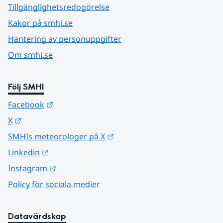
Tillgänglighetsredogörelse
Kakor på smhi.se
Hantering av personuppgifter
Om smhi.se
Följ SMHI
Länk till annan webbplats.
Facebook
Länk till annan webbplats.
X
Länk till annan webbplats.
SMHIs meteorologer på X
Länk till annan webbplats.
Linkedin
Länk till annan webbplats.
Instagram
Policy för sociala medier
Datavärdskap