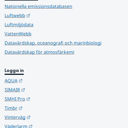
Nationella emissionsdatabasen
Länk till annan webbplats.
Luftwebb
Luftmiljödata
VattenWebb
Datavärdskap, oceanografi och marinbiologi
Datavärdskap för atmosfärkemi
Logga in
Länk till annan webbplats.
AQUA
Länk till annan webbplats.
SIMAIR
Länk till annan webbplats.
SMHI Pro
Länk till annan webbplats.
Timbr
Länk till annan webbplats.
Vinterväg
Länk till annan webbplats.
Väderlarm