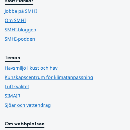
SMHI-länkar
Jobba på SMHI
Om SMHI
SMHI-bloggen
SMHI-podden
Teman
Havsmiljö i kust och hav
Kunskapscentrum för klimatanpassning
Luftkvalitet
SIMAIR
Sjöar och vattendrag
Om webbplatsen