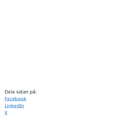
Dela sidan på
:
Dela sidan på
Facebook
Dela sidan på
LinkedIn
Dela sidan på
X