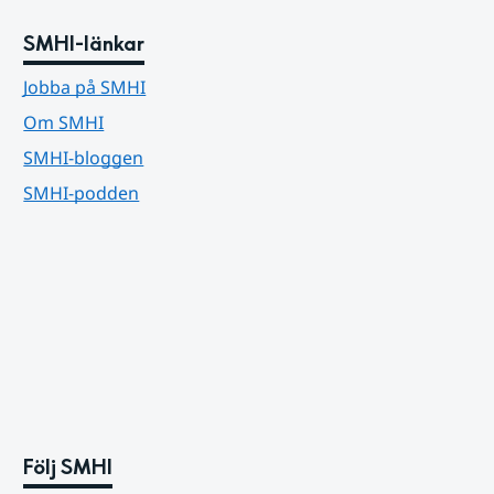
SMHI-länkar
Jobba på SMHI
Om SMHI
SMHI-bloggen
SMHI-podden
Följ SMHI