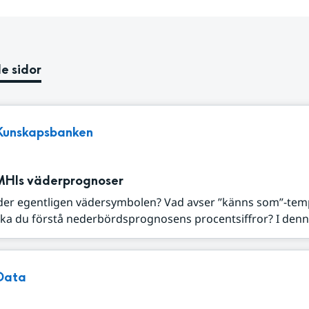
e sidor
Kunskapsbanken
MHIs väderprognoser
der egentligen vädersymbolen? Vad avser ”känns som”-tem
ka du förstå nederbördsprognosens procentsiffror? I denna
Data