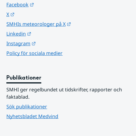
Länk till annan webbplats.
Facebook
Länk till annan webbplats.
X
Länk till annan webbplats.
SMHIs meteorologer på X
Länk till annan webbplats.
Linkedin
Länk till annan webbplats.
Instagram
Policy för sociala medier
Publikationer
SMHI ger regelbundet ut tidskrifter, rapporter och 
faktablad.
Sök publikationer
Nyhetsbladet Medvind