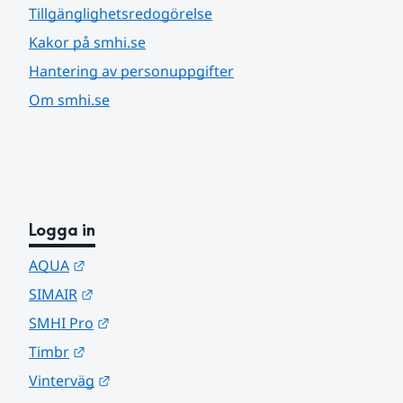
Tillgänglighetsredogörelse
Kakor på smhi.se
Hantering av personuppgifter
Om smhi.se
Logga in
Länk till annan webbplats.
AQUA
Länk till annan webbplats.
SIMAIR
Länk till annan webbplats.
SMHI Pro
Länk till annan webbplats.
Timbr
Länk till annan webbplats.
Vinterväg