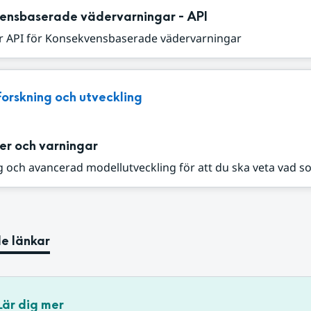
ensbaserade vädervarningar - API
r API för Konsekvensbaserade vädervarningar
Forskning och utveckling
er och varningar
 och avancerad modellutveckling för att du ska veta vad s
e länkar
Lär dig mer