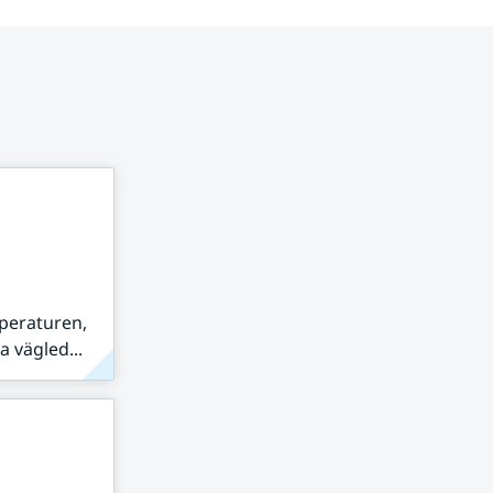
peraturen,
 vägled...