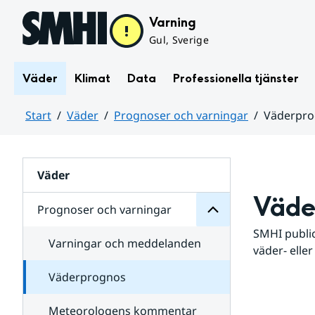
Hoppa till sidans innehåll
Varning
Gul, Sverige
Väder
Klimat
Data
Professionella tjänster
Start
Väder
Prognoser och varningar
Väderpr
varningar
och
Huvudinnehåll
Prognoser
för
Undersidor
Väder
Väde
Prognoser och varningar
SMHI public
Varningar och meddelanden
väder- eller
Väderprognos
Meteorologens kommentar