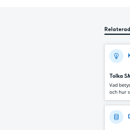
Relaterad
Tolka S
Vad bety
och hur s