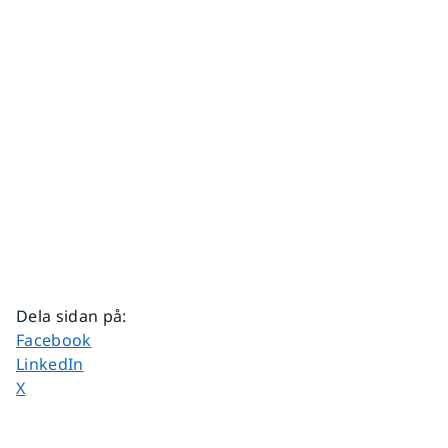
Dela sidan på
:
Dela sidan på
Facebook
Dela sidan på
LinkedIn
Dela sidan på
X