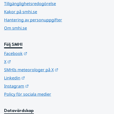
Tillgänglighetsredogörelse
Kakor på smhi.se
Hantering av personuppgifter
Om smhi.se
Följ SMHI
Länk till annan webbplats.
Facebook
Länk till annan webbplats.
X
Länk till annan webbplats.
SMHIs meteorologer på X
Länk till annan webbplats.
Linkedin
Länk till annan webbplats.
Instagram
Policy för sociala medier
Datavärdskap