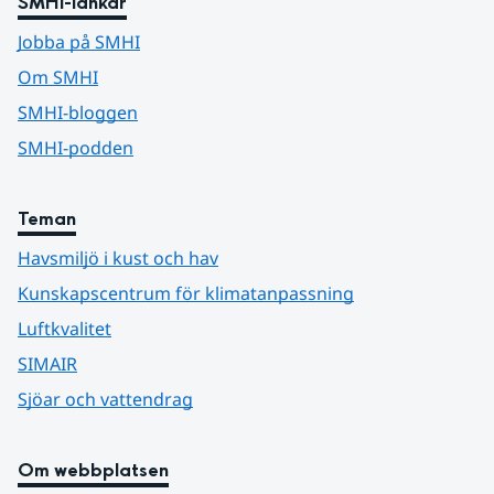
SMHI-länkar
Jobba på SMHI
Om SMHI
SMHI-bloggen
SMHI-podden
Teman
Havsmiljö i kust och hav
Kunskapscentrum för klimatanpassning
Luftkvalitet
SIMAIR
Sjöar och vattendrag
Om webbplatsen