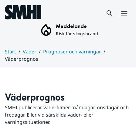
Hoppa till sidans innehåll
Meny
Meddelande
Risk för skogsbrand
Start
Väder
Prognoser och varningar
Väderprognos
Huvudinnehåll
Väderprognos
SMHI publicerar väderfilmer måndagar, onsdagar och 
fredagar. Eller vid särskilda väder- eller 
varningssituationer.