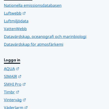
Nationella emissionsdatabasen
Länk till annan webbplats.
Luftwebb
Luftmiljödata
VattenWebb
Datavärdskap, oceanografi och marinbiologi
Datavärdskap för atmosfärkemi
Logga in
Länk till annan webbplats.
AQUA
Länk till annan webbplats.
SIMAIR
Länk till annan webbplats.
SMHI Pro
Länk till annan webbplats.
Timbr
Länk till annan webbplats.
Vinterväg
Länk till annan webbplats.
Väderlarm