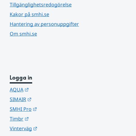
Tillgänglighetsredogörelse
Kakor på smhi.se
Hantering av personuppgifter
Om smhi.se
Logga in
Länk till annan webbplats.
AQUA
Länk till annan webbplats.
SIMAIR
Länk till annan webbplats.
SMHI Pro
Länk till annan webbplats.
Timbr
Länk till annan webbplats.
Vinterväg