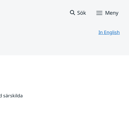
Sök
Meny
In English
 särskilda 