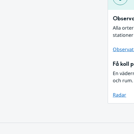
Observa
Alla orte
stationer
Observat
Få koll 
En väder
och rum. 
Radar