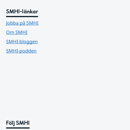
SMHI-länkar
Jobba på SMHI
Om SMHI
SMHI-bloggen
SMHI-podden
Följ SMHI