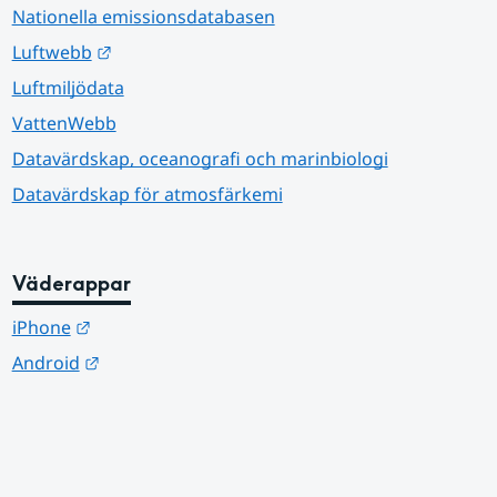
Nationella emissionsdatabasen
Länk till annan webbplats.
Luftwebb
Luftmiljödata
VattenWebb
Datavärdskap, oceanografi och marinbiologi
Datavärdskap för atmosfärkemi
Väderappar
Länk till annan webbplats.
iPhone
Länk till annan webbplats.
Android