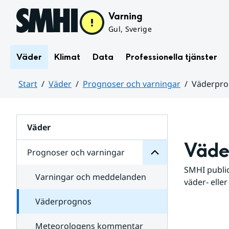
Hoppa till sidans innehåll
Varning
Gul, Sverige
Väder
Klimat
Data
Professionella tjänster
Start
Väder
Prognoser och varningar
Väderpr
varningar
och
Huvudinnehåll
Prognoser
för
Undersidor
Väder
Väde
Prognoser och varningar
SMHI public
Varningar och meddelanden
väder- eller
Väderprognos
Meteorologens kommentar