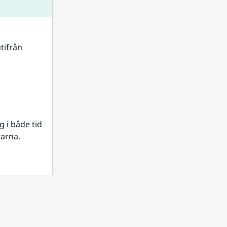
tifrån 
i både tid 
rarna.