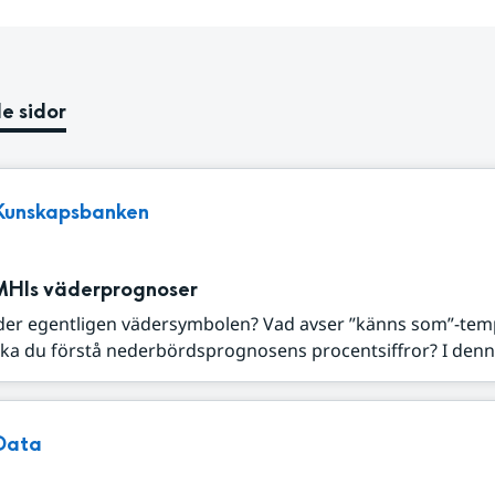
e sidor
Kunskapsbanken
MHIs väderprognoser
der egentligen vädersymbolen? Vad avser ”känns som”-tem
ka du förstå nederbördsprognosens procentsiffror? I denna
Data