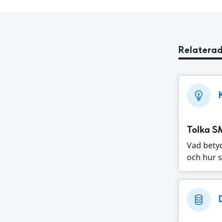
Relaterad
Tolka S
Vad bety
och hur s