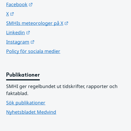
Länk till annan webbplats.
Facebook
Länk till annan webbplats.
X
Länk till annan webbplats.
SMHIs meteorologer på X
Länk till annan webbplats.
Linkedin
Länk till annan webbplats.
Instagram
Policy för sociala medier
Publikationer
SMHI ger regelbundet ut tidskrifter, rapporter och 
faktablad.
Sök publikationer
Nyhetsbladet Medvind