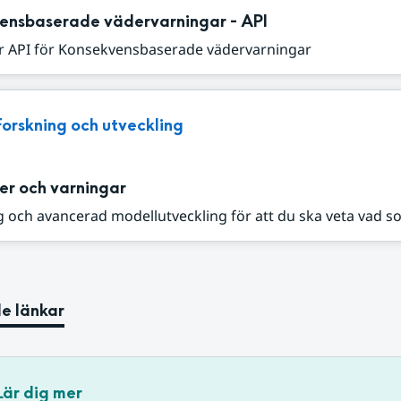
ensbaserade vädervarningar - API
r API för Konsekvensbaserade vädervarningar
Forskning och utveckling
er och varningar
 och avancerad modellutveckling för att du ska veta vad s
e länkar
Lär dig mer