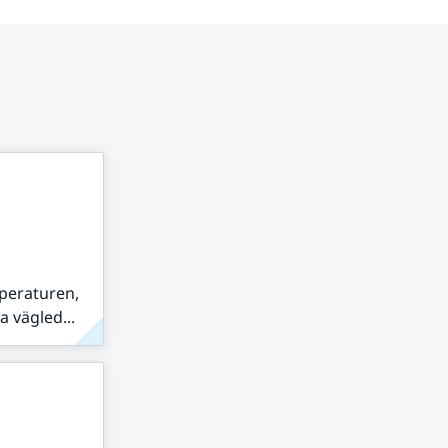
peraturen,
 vägled...