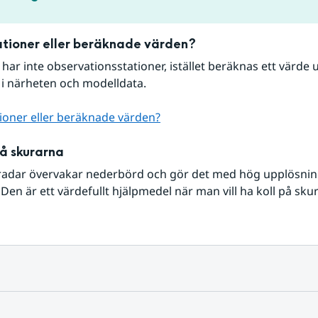
tioner eller beräknade värden?
r har inte observationsstationer, istället beräknas ett värde u
 i närheten och modelldata.
ioner eller beräknade värden?
på skurarna
radar övervakar nederbörd och gör det med hög upplösning 
Den är ett värdefullt hjälpmedel när man vill ha koll på sku