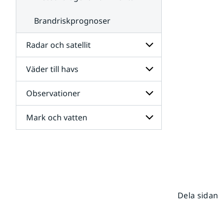
Brandriskprognoser
Radar och satellit
Väder till havs
Undersidor
för
Radar
Observationer
Undersidor
och
för
satellit
Väder
Mark och vatten
Undersidor
till
för
havs
Observationer
Undersidor
för
Mark
och
vatten
Dela sidan