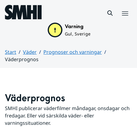
Hoppa till sidans innehåll
Meny
Varning
Gul, Sverige
Start
Väder
Prognoser och varningar
Väderprognos
Huvudinnehåll
Väderprognos
SMHI publicerar väderfilmer måndagar, onsdagar och 
fredagar. Eller vid särskilda väder- eller 
varningssituationer.