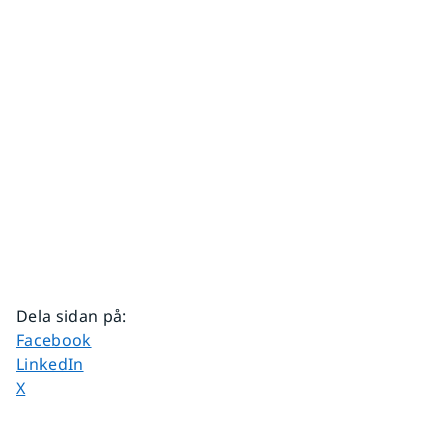
Dela sidan på
:
Dela sidan på
Facebook
Dela sidan på
LinkedIn
Dela sidan på
X