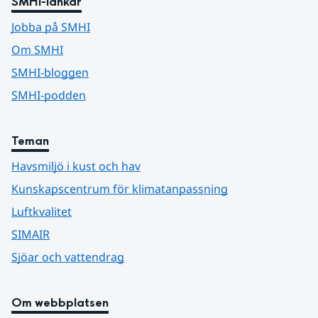
SMHI-länkar
Jobba på SMHI
Om SMHI
SMHI-bloggen
SMHI-podden
Teman
Havsmiljö i kust och hav
Kunskapscentrum för klimatanpassning
Luftkvalitet
SIMAIR
Sjöar och vattendrag
Om webbplatsen