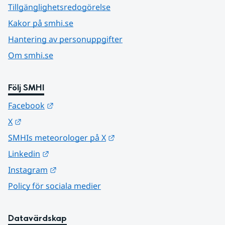
Tillgänglighetsredogörelse
Kakor på smhi.se
Hantering av personuppgifter
Om smhi.se
Följ SMHI
Länk till annan webbplats.
Facebook
Länk till annan webbplats.
X
Länk till annan webbplats.
SMHIs meteorologer på X
Länk till annan webbplats.
Linkedin
Länk till annan webbplats.
Instagram
Policy för sociala medier
Datavärdskap