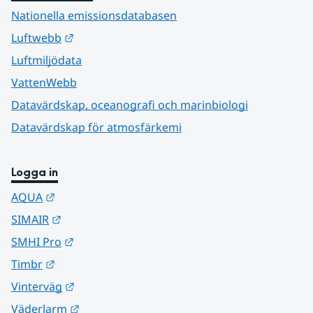
Nationella emissionsdatabasen
Länk till annan webbplats.
Luftwebb
Luftmiljödata
VattenWebb
Datavärdskap, oceanografi och marinbiologi
Datavärdskap för atmosfärkemi
Logga in
Länk till annan webbplats.
AQUA
Länk till annan webbplats.
SIMAIR
Länk till annan webbplats.
SMHI Pro
Länk till annan webbplats.
Timbr
Länk till annan webbplats.
Vinterväg
Länk till annan webbplats.
Väderlarm