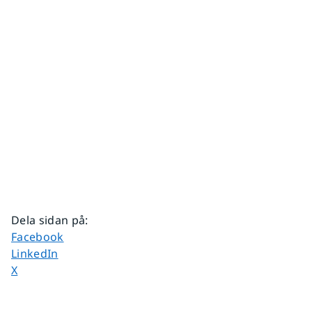
Dela sidan på
:
Dela sidan på
Facebook
Dela sidan på
LinkedIn
Dela sidan på
X