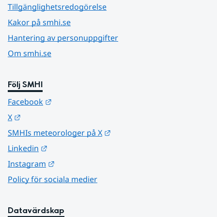
Tillgänglighetsredogörelse
Kakor på smhi.se
Hantering av personuppgifter
Om smhi.se
Följ SMHI
Länk till annan webbplats.
Facebook
Länk till annan webbplats.
X
Länk till annan webbplats.
SMHIs meteorologer på X
Länk till annan webbplats.
Linkedin
Länk till annan webbplats.
Instagram
Policy för sociala medier
Datavärdskap