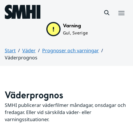
Hoppa till sidans innehåll
Meny
Varning
Gul, Sverige
Start
Väder
Prognoser och varningar
Väderprognos
Huvudinnehåll
Väderprognos
SMHI publicerar väderfilmer måndagar, onsdagar och 
fredagar. Eller vid särskilda väder- eller 
varningssituationer.