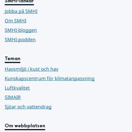
SMHI-länkar
Jobba på SMHI
Om SMHI
SMHI-bloggen
SMHI-podden
Teman
Havsmiljö i kust och hav
Kunskapscentrum för klimatanpassning
Luftkvalitet
SIMAIR
Sjöar och vattendrag
Om webbplatsen