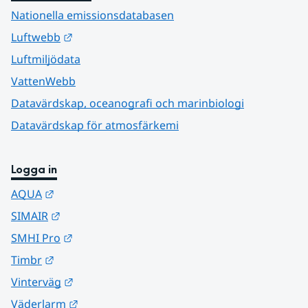
Nationella emissionsdatabasen
Länk till annan webbplats.
Luftwebb
Luftmiljödata
VattenWebb
Datavärdskap, oceanografi och marinbiologi
Datavärdskap för atmosfärkemi
Logga in
Länk till annan webbplats.
AQUA
Länk till annan webbplats.
SIMAIR
Länk till annan webbplats.
SMHI Pro
Länk till annan webbplats.
Timbr
Länk till annan webbplats.
Vinterväg
Länk till annan webbplats.
Väderlarm