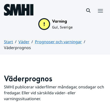
Hoppa till sidans innehåll
Meny
Varning
Gul, Sverige
Start
Väder
Prognoser och varningar
Väderprognos
Huvudinnehåll
Väderprognos
SMHI publicerar väderfilmer måndagar, onsdagar och 
fredagar. Eller vid särskilda väder- eller 
varningssituationer.