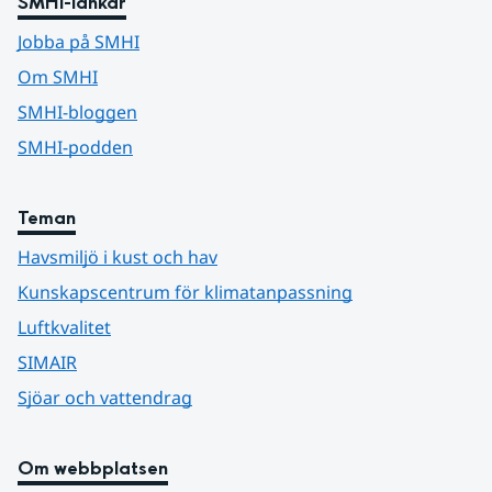
SMHI-länkar
Jobba på SMHI
Om SMHI
SMHI-bloggen
SMHI-podden
Teman
Havsmiljö i kust och hav
Kunskapscentrum för klimatanpassning
Luftkvalitet
SIMAIR
Sjöar och vattendrag
Om webbplatsen