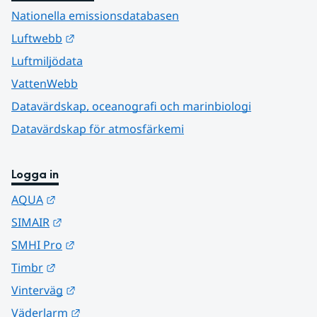
Nationella emissionsdatabasen
Länk till annan webbplats.
Luftwebb
Luftmiljödata
VattenWebb
Datavärdskap, oceanografi och marinbiologi
Datavärdskap för atmosfärkemi
Logga in
Länk till annan webbplats.
AQUA
Länk till annan webbplats.
SIMAIR
Länk till annan webbplats.
SMHI Pro
Länk till annan webbplats.
Timbr
Länk till annan webbplats.
Vinterväg
Länk till annan webbplats.
Väderlarm