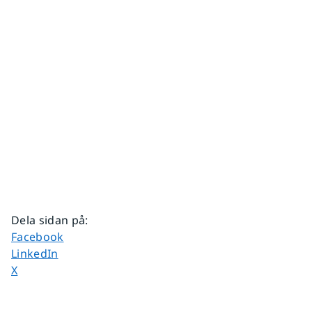
Dela sidan på
:
Dela sidan på
Facebook
Dela sidan på
LinkedIn
Dela sidan på
X