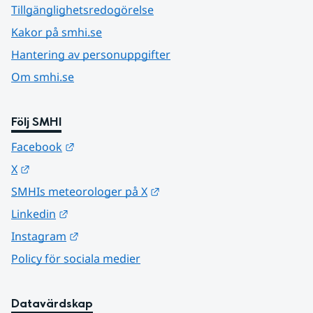
Tillgänglighetsredogörelse
Kakor på smhi.se
Hantering av personuppgifter
Om smhi.se
Följ SMHI
Länk till annan webbplats.
Facebook
Länk till annan webbplats.
X
Länk till annan webbplats.
SMHIs meteorologer på X
Länk till annan webbplats.
Linkedin
Länk till annan webbplats.
Instagram
Policy för sociala medier
Datavärdskap