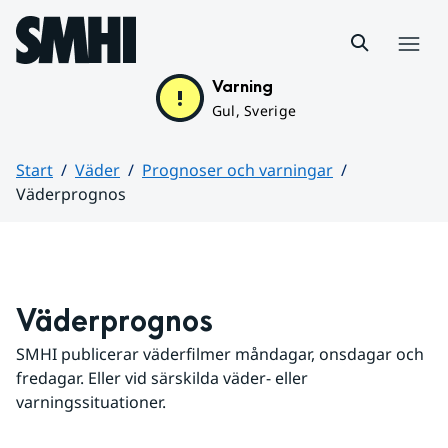
Hoppa till sidans innehåll
Meny
Varning
Gul, Sverige
Start
Väder
Prognoser och varningar
Väderprognos
Huvudinnehåll
Väderprognos
SMHI publicerar väderfilmer måndagar, onsdagar och 
fredagar. Eller vid särskilda väder- eller 
varningssituationer.