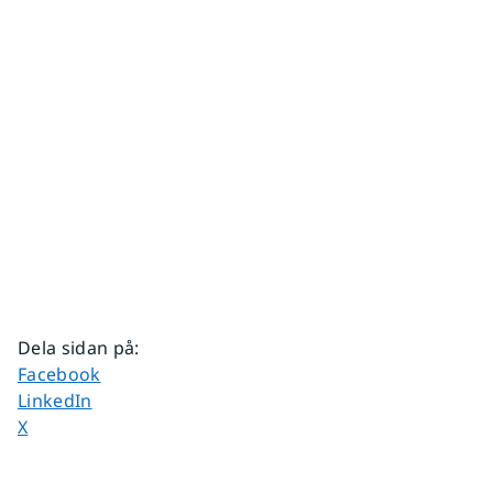
Dela sidan på
:
Dela sidan på
Facebook
Dela sidan på
LinkedIn
Dela sidan på
X