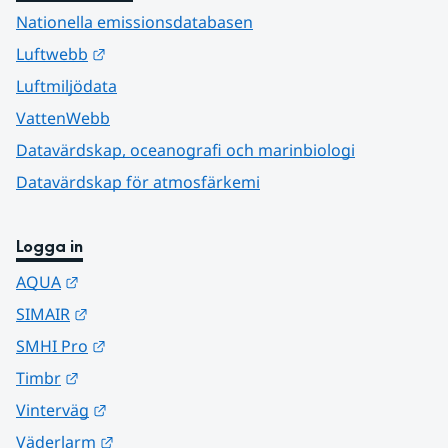
Nationella emissionsdatabasen
Länk till annan webbplats.
Luftwebb
Luftmiljödata
VattenWebb
Datavärdskap, oceanografi och marinbiologi
Datavärdskap för atmosfärkemi
Logga in
Länk till annan webbplats.
AQUA
Länk till annan webbplats.
SIMAIR
Länk till annan webbplats.
SMHI Pro
Länk till annan webbplats.
Timbr
Länk till annan webbplats.
Vinterväg
Länk till annan webbplats.
Väderlarm