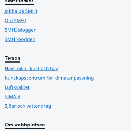
SMHI-länkar
Jobba på SMHI
Om SMHI
SMHI-bloggen
SMHI-podden
Teman
Havsmiljö i kust och hav
Kunskapscentrum för klimatanpassning
Luftkvalitet
SIMAIR
Sjöar och vattendrag
Om webbplatsen