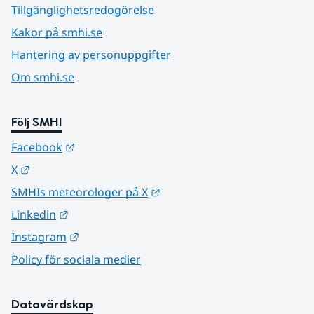
Tillgänglighetsredogörelse
Kakor på smhi.se
Hantering av personuppgifter
Om smhi.se
Följ SMHI
Länk till annan webbplats.
Facebook
Länk till annan webbplats.
X
Länk till annan webbplats.
SMHIs meteorologer på X
Länk till annan webbplats.
Linkedin
Länk till annan webbplats.
Instagram
Policy för sociala medier
Datavärdskap