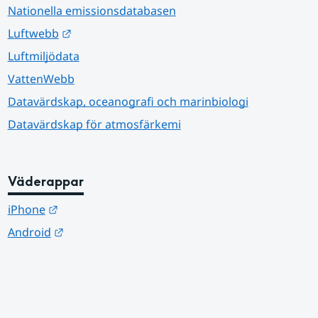
Nationella emissionsdatabasen
Länk till annan webbplats.
Luftwebb
Luftmiljödata
VattenWebb
Datavärdskap, oceanografi och marinbiologi
Datavärdskap för atmosfärkemi
Väderappar
Länk till annan webbplats.
iPhone
Länk till annan webbplats.
Android