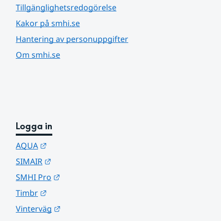
Tillgänglighetsredogörelse
Kakor på smhi.se
Hantering av personuppgifter
Om smhi.se
Logga in
Länk till annan webbplats.
AQUA
Länk till annan webbplats.
SIMAIR
Länk till annan webbplats.
SMHI Pro
Länk till annan webbplats.
Timbr
Länk till annan webbplats.
Vinterväg