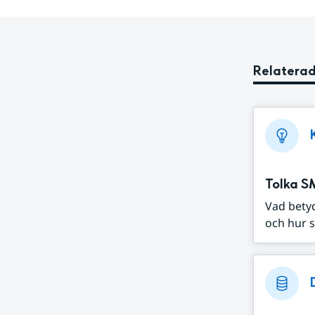
Relaterad
Tolka S
Vad bety
och hur s