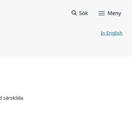
Sök
Meny
In English
 särskilda 