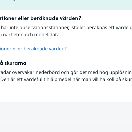
tioner eller beräknade värden?
r har inte observationsstationer, istället beräknas ett värde u
 i närheten och modelldata.
ioner eller beräknade värden?
på skurarna
radar övervakar nederbörd och gör det med hög upplösning 
Den är ett värdefullt hjälpmedel när man vill ha koll på sku