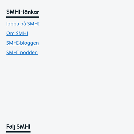
SMHI-länkar
Jobba på SMHI
Om SMHI
SMHI-bloggen
SMHI-podden
Följ SMHI