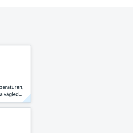
peraturen,
 vägled...