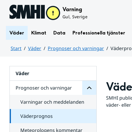
Hoppa till sidans innehåll
Varning
Gul, Sverige
Väder
Klimat
Data
Professionella tjänster
Start
Väder
Prognoser och varningar
Väderpr
varningar
och
Huvudinnehåll
Prognoser
för
Undersidor
Väder
Väde
Prognoser och varningar
SMHI public
Varningar och meddelanden
väder- eller
Väderprognos
Meteorologens kommentar