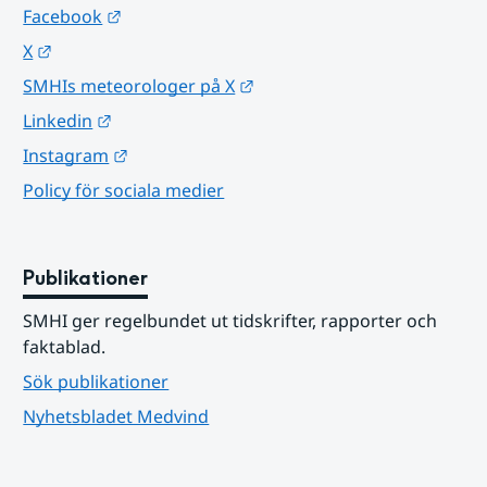
Länk till annan webbplats.
Facebook
Länk till annan webbplats.
X
Länk till annan webbplats.
SMHIs meteorologer på X
Länk till annan webbplats.
Linkedin
Länk till annan webbplats.
Instagram
Policy för sociala medier
Publikationer
SMHI ger regelbundet ut tidskrifter, rapporter och 
faktablad.
Sök publikationer
Nyhetsbladet Medvind