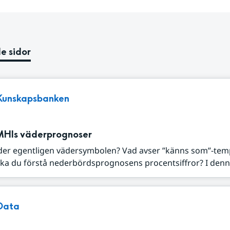
e sidor
Kunskapsbanken
MHIs väderprognoser
der egentligen vädersymbolen? Vad avser ”känns som”-tem
ka du förstå nederbördsprognosens procentsiffror? I denna
Data