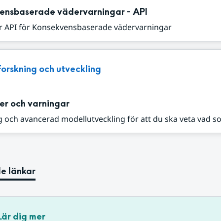
ensbaserade vädervarningar - API
r API för Konsekvensbaserade vädervarningar
Forskning och utveckling
er och varningar
 och avancerad modellutveckling för att du ska veta vad s
e länkar
Lär dig mer