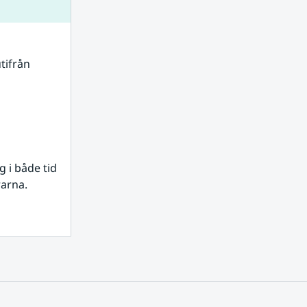
tifrån 
i både tid 
rarna.