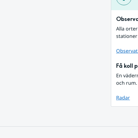
Observa
Alla orte
stationer
Observat
Få koll 
En väder
och rum. 
Radar