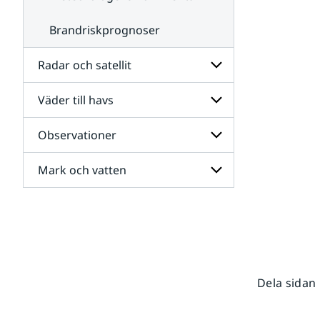
Brandriskprognoser
Radar och satellit
Väder till havs
Undersidor
för
Radar
Observationer
Undersidor
och
för
satellit
Väder
Mark och vatten
Undersidor
till
för
havs
Observationer
Undersidor
för
Mark
och
vatten
Dela sidan