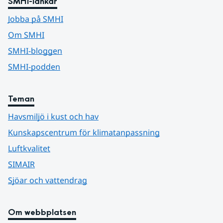
SMHI-länkar
Jobba på SMHI
Om SMHI
SMHI-bloggen
SMHI-podden
Teman
Havsmiljö i kust och hav
Kunskapscentrum för klimatanpassning
Luftkvalitet
SIMAIR
Sjöar och vattendrag
Om webbplatsen