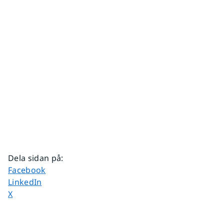
Dela sidan på
:
Dela sidan på
Facebook
Dela sidan på
LinkedIn
Dela sidan på
X