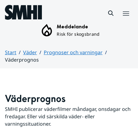
Hoppa till sidans innehåll
Meny
Meddelande
Risk för skogsbrand
Start
Väder
Prognoser och varningar
Väderprognos
Huvudinnehåll
Väderprognos
SMHI publicerar väderfilmer måndagar, onsdagar och 
fredagar. Eller vid särskilda väder- eller 
varningssituationer.