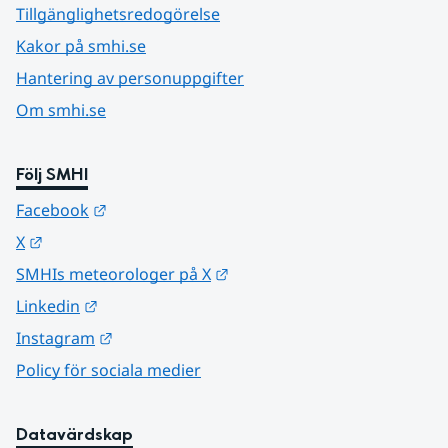
Tillgänglighetsredogörelse
Kakor på smhi.se
Hantering av personuppgifter
Om smhi.se
Följ SMHI
Länk till annan webbplats.
Facebook
Länk till annan webbplats.
X
Länk till annan webbplats.
SMHIs meteorologer på X
Länk till annan webbplats.
Linkedin
Länk till annan webbplats.
Instagram
Policy för sociala medier
Datavärdskap