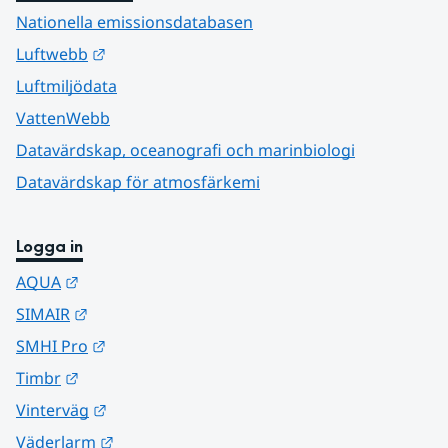
Nationella emissionsdatabasen
Länk till annan webbplats.
Luftwebb
Luftmiljödata
VattenWebb
Datavärdskap, oceanografi och marinbiologi
Datavärdskap för atmosfärkemi
Logga in
Länk till annan webbplats.
AQUA
Länk till annan webbplats.
SIMAIR
Länk till annan webbplats.
SMHI Pro
Länk till annan webbplats.
Timbr
Länk till annan webbplats.
Vinterväg
Länk till annan webbplats.
Väderlarm