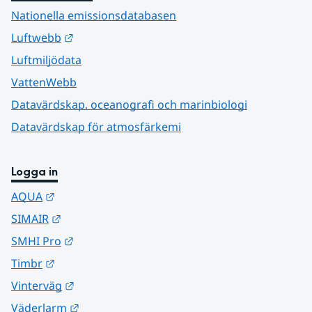
Nationella emissionsdatabasen
Länk till annan webbplats.
Luftwebb
Luftmiljödata
VattenWebb
Datavärdskap, oceanografi och marinbiologi
Datavärdskap för atmosfärkemi
Logga in
Länk till annan webbplats.
AQUA
Länk till annan webbplats.
SIMAIR
Länk till annan webbplats.
SMHI Pro
Länk till annan webbplats.
Timbr
Länk till annan webbplats.
Vinterväg
Länk till annan webbplats.
Väderlarm