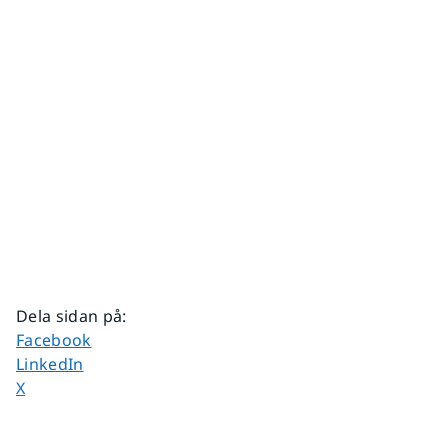
Dela sidan på
:
Dela sidan på
Facebook
Dela sidan på
LinkedIn
Dela sidan på
X