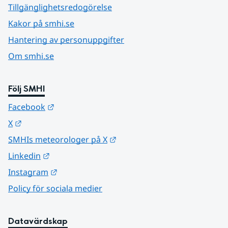
Tillgänglighetsredogörelse
Kakor på smhi.se
Hantering av personuppgifter
Om smhi.se
Följ SMHI
Länk till annan webbplats.
Facebook
Länk till annan webbplats.
X
Länk till annan webbplats.
SMHIs meteorologer på X
Länk till annan webbplats.
Linkedin
Länk till annan webbplats.
Instagram
Policy för sociala medier
Datavärdskap