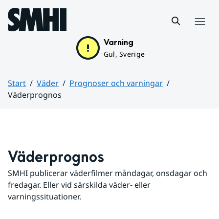
Hoppa till sidans innehåll
Meny
Varning
Gul, Sverige
Start
Väder
Prognoser och varningar
Väderprognos
Huvudinnehåll
Väderprognos
SMHI publicerar väderfilmer måndagar, onsdagar och 
fredagar. Eller vid särskilda väder- eller 
varningssituationer.