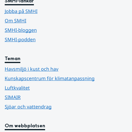
SMHI-länkar
Jobba på SMHI
Om SMHI
SMHI-bloggen
SMHI-podden
Teman
Havsmiljö i kust och hav
Kunskapscentrum för klimatanpassning
Luftkvalitet
SIMAIR
Sjöar och vattendrag
Om webbplatsen