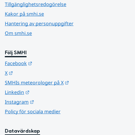
Tillgänglighetsredogörelse
Kakor på smhi.se
Hantering av personuppgifter
Om smhi.se
Följ SMHI
Länk till annan webbplats.
Facebook
Länk till annan webbplats.
X
Länk till annan webbplats.
SMHIs meteorologer på X
Länk till annan webbplats.
Linkedin
Länk till annan webbplats.
Instagram
Policy för sociala medier
Datavärdskap