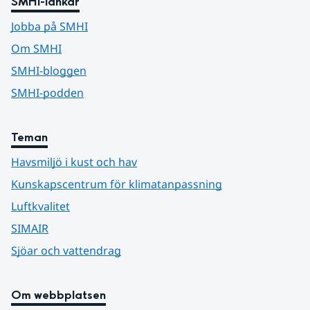
SMHI-länkar
Jobba på SMHI
Om SMHI
SMHI-bloggen
SMHI-podden
Teman
Havsmiljö i kust och hav
Kunskapscentrum för klimatanpassning
Luftkvalitet
SIMAIR
Sjöar och vattendrag
Om webbplatsen