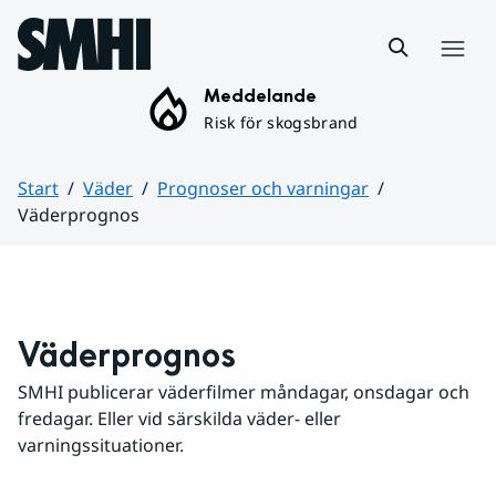
Hoppa till sidans innehåll
Meny
Meddelande
Risk för skogsbrand
Start
Väder
Prognoser och varningar
Väderprognos
Huvudinnehåll
Väderprognos
SMHI publicerar väderfilmer måndagar, onsdagar och 
fredagar. Eller vid särskilda väder- eller 
varningssituationer.