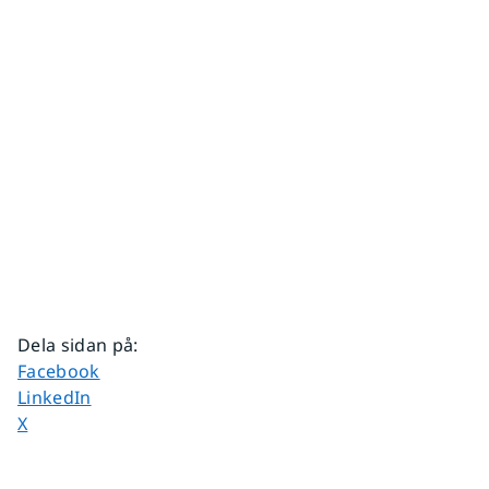
Dela sidan på
:
Dela sidan på
Facebook
Dela sidan på
LinkedIn
Dela sidan på
X