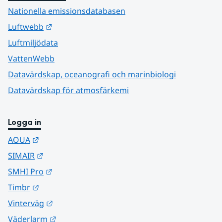
Nationella emissionsdatabasen
Länk till annan webbplats.
Luftwebb
Luftmiljödata
VattenWebb
Datavärdskap, oceanografi och marinbiologi
Datavärdskap för atmosfärkemi
Logga in
Länk till annan webbplats.
AQUA
Länk till annan webbplats.
SIMAIR
Länk till annan webbplats.
SMHI Pro
Länk till annan webbplats.
Timbr
Länk till annan webbplats.
Vinterväg
Länk till annan webbplats.
Väderlarm