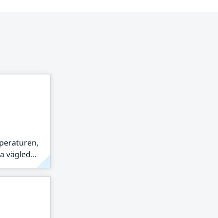
peraturen,
 vägled...