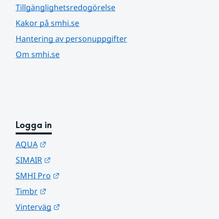
Tillgänglighetsredogörelse
Kakor på smhi.se
Hantering av personuppgifter
Om smhi.se
Logga in
Länk till annan webbplats.
AQUA
Länk till annan webbplats.
SIMAIR
Länk till annan webbplats.
SMHI Pro
Länk till annan webbplats.
Timbr
Länk till annan webbplats.
Vinterväg