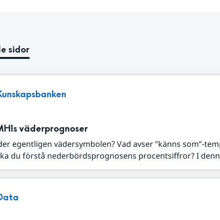
e sidor
Kunskapsbanken
MHIs väderprognoser
der egentligen vädersymbolen? Vad avser ”känns som”-tem
ka du förstå nederbördsprognosens procentsiffror? I denna
Data