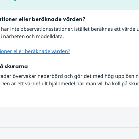
tioner eller beräknade värden?
r har inte observationsstationer, istället beräknas ett värde u
 i närheten och modelldata.
ioner eller beräknade värden?
på skurarna
radar övervakar nederbörd och gör det med hög upplösning 
Den är ett värdefullt hjälpmedel när man vill ha koll på sku