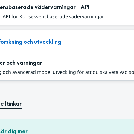
ensbaserade vädervarningar - API
r API för Konsekvensbaserade vädervarningar
Forskning och utveckling
er och varningar
 och avancerad modellutveckling för att du ska veta vad s
e länkar
Lär dig mer