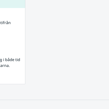
tifrån 
i både tid 
rarna.