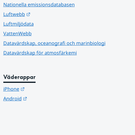
Nationella emissionsdatabasen
Länk till annan webbplats.
Luftwebb
Luftmiljödata
VattenWebb
Datavärdskap, oceanografi och marinbiologi
Datavärdskap för atmosfärkemi
Väderappar
Länk till annan webbplats.
iPhone
Länk till annan webbplats.
Android