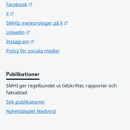
Länk till annan webbplats.
Facebook
Länk till annan webbplats.
X
Länk till annan webbplats.
SMHIs meteorologer på X
Länk till annan webbplats.
Linkedin
Länk till annan webbplats.
Instagram
Policy för sociala medier
Publikationer
SMHI ger regelbundet ut tidskrifter, rapporter och 
faktablad.
Sök publikationer
Nyhetsbladet Medvind