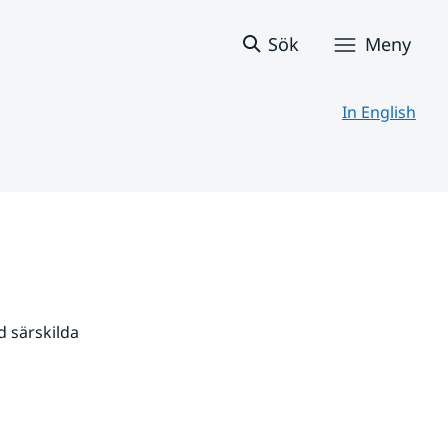
Sök
Meny
In English
 särskilda 