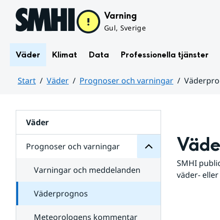
Hoppa till sidans innehåll
Varning
Gul, Sverige
Väder
Klimat
Data
Professionella tjänster
Start
Väder
Prognoser och varningar
Väderpr
varningar
och
Huvudinnehåll
Prognoser
för
Undersidor
Väder
Väde
Prognoser och varningar
SMHI public
Varningar och meddelanden
väder- eller
Väderprognos
Meteorologens kommentar