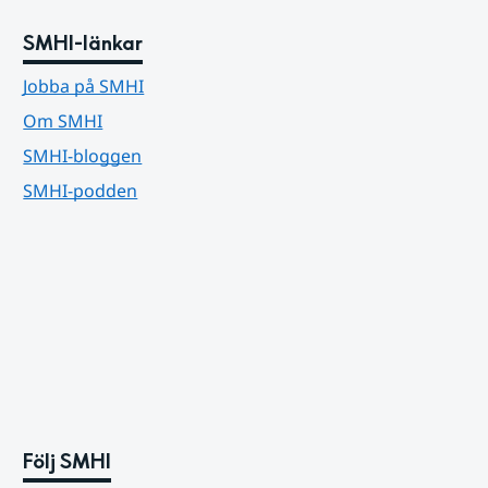
SMHI-länkar
Jobba på SMHI
Om SMHI
SMHI-bloggen
SMHI-podden
Följ SMHI