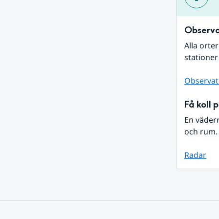
Observa
Alla orte
stationer
Observat
Få koll 
En väder
och rum. 
Radar