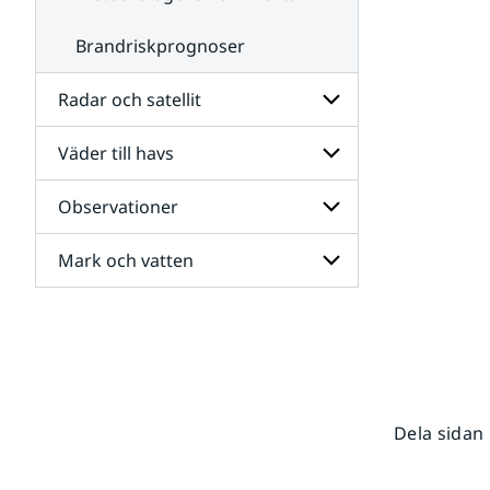
Brandriskprognoser
Radar och satellit
Väder till havs
Undersidor
för
Radar
Observationer
Undersidor
och
för
satellit
Väder
Mark och vatten
Undersidor
till
för
havs
Observationer
Undersidor
för
Mark
och
vatten
Dela sidan