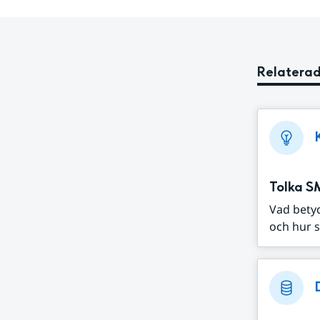
Relaterad
Tolka S
Vad bety
och hur s