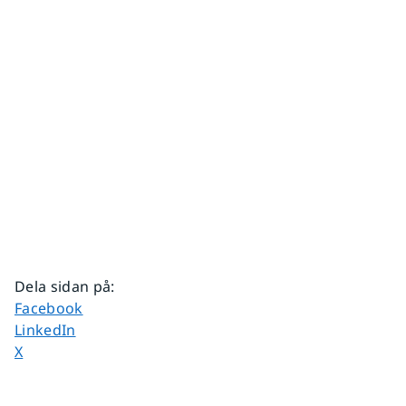
Dela sidan på
:
Dela sidan på
Facebook
Dela sidan på
LinkedIn
Dela sidan på
X