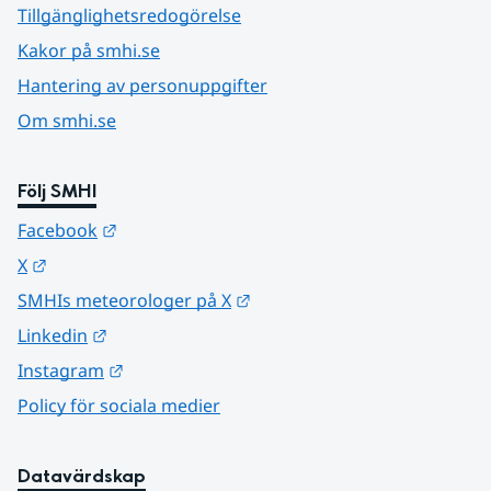
Tillgänglighetsredogörelse
Kakor på smhi.se
Hantering av personuppgifter
Om smhi.se
Följ SMHI
Länk till annan webbplats.
Facebook
Länk till annan webbplats.
X
Länk till annan webbplats.
SMHIs meteorologer på X
Länk till annan webbplats.
Linkedin
Länk till annan webbplats.
Instagram
Policy för sociala medier
Datavärdskap