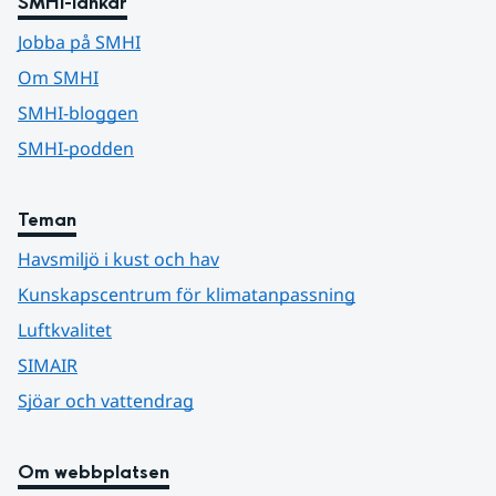
SMHI-länkar
Jobba på SMHI
Om SMHI
SMHI-bloggen
SMHI-podden
Teman
Havsmiljö i kust och hav
Kunskapscentrum för klimatanpassning
Luftkvalitet
SIMAIR
Sjöar och vattendrag
Om webbplatsen