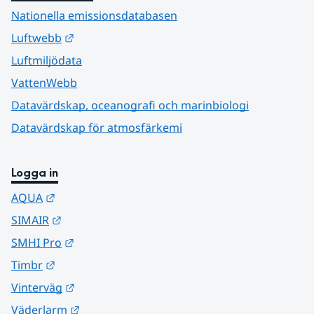
Nationella emissionsdatabasen
Länk till annan webbplats.
Luftwebb
Luftmiljödata
VattenWebb
Datavärdskap, oceanografi och marinbiologi
Datavärdskap för atmosfärkemi
Logga in
Länk till annan webbplats.
AQUA
Länk till annan webbplats.
SIMAIR
Länk till annan webbplats.
SMHI Pro
Länk till annan webbplats.
Timbr
Länk till annan webbplats.
Vinterväg
Länk till annan webbplats.
Väderlarm