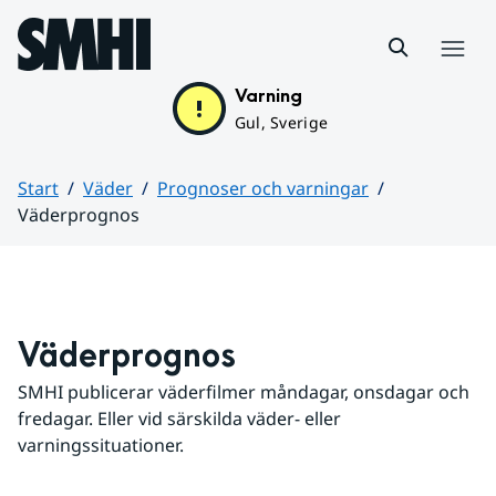
Hoppa till sidans innehåll
Meny
Varning
Gul, Sverige
Start
Väder
Prognoser och varningar
Väderprognos
Huvudinnehåll
Väderprognos
SMHI publicerar väderfilmer måndagar, onsdagar och 
fredagar. Eller vid särskilda väder- eller 
varningssituationer.