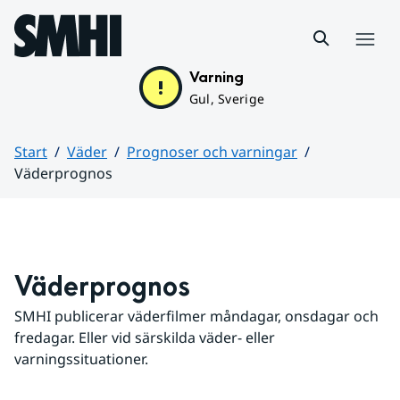
Hoppa till sidans innehåll
Meny
Varning
Gul, Sverige
Start
Väder
Prognoser och varningar
Väderprognos
Huvudinnehåll
Väderprognos
SMHI publicerar väderfilmer måndagar, onsdagar och 
fredagar. Eller vid särskilda väder- eller 
varningssituationer.