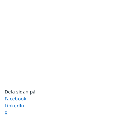
Dela sidan på
:
Dela sidan på
Facebook
Dela sidan på
LinkedIn
Dela sidan på
X