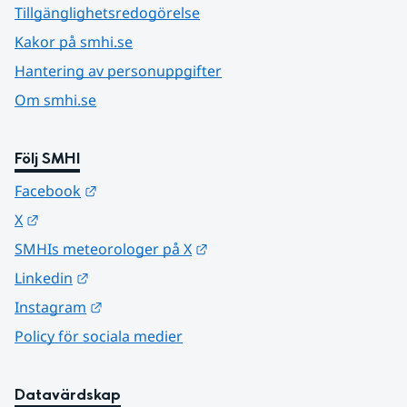
Tillgänglighetsredogörelse
Kakor på smhi.se
Hantering av personuppgifter
Om smhi.se
Följ SMHI
Länk till annan webbplats.
Facebook
Länk till annan webbplats.
X
Länk till annan webbplats.
SMHIs meteorologer på X
Länk till annan webbplats.
Linkedin
Länk till annan webbplats.
Instagram
Policy för sociala medier
Datavärdskap