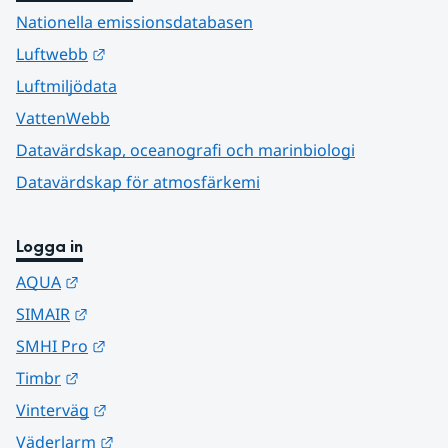
Nationella emissionsdatabasen
Länk till annan webbplats.
Luftwebb
Luftmiljödata
VattenWebb
Datavärdskap, oceanografi och marinbiologi
Datavärdskap för atmosfärkemi
Logga in
Länk till annan webbplats.
AQUA
Länk till annan webbplats.
SIMAIR
Länk till annan webbplats.
SMHI Pro
Länk till annan webbplats.
Timbr
Länk till annan webbplats.
Vinterväg
Länk till annan webbplats.
Väderlarm