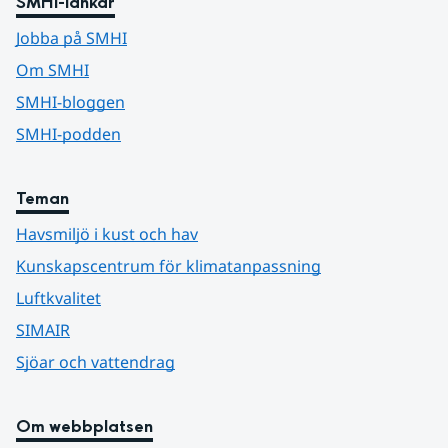
SMHI-länkar
Jobba på SMHI
Om SMHI
SMHI-bloggen
SMHI-podden
Teman
Havsmiljö i kust och hav
Kunskapscentrum för klimatanpassning
Luftkvalitet
SIMAIR
Sjöar och vattendrag
Om webbplatsen