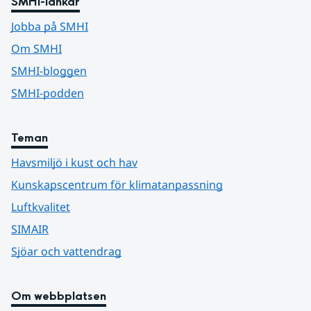
SMHI-länkar
Jobba på SMHI
Om SMHI
SMHI-bloggen
SMHI-podden
Teman
Havsmiljö i kust och hav
Kunskapscentrum för klimatanpassning
Luftkvalitet
SIMAIR
Sjöar och vattendrag
Om webbplatsen