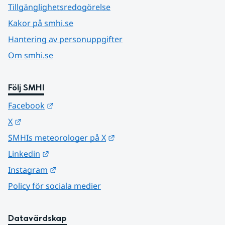
Tillgänglighetsredogörelse
Kakor på smhi.se
Hantering av personuppgifter
Om smhi.se
Följ SMHI
Länk till annan webbplats.
Facebook
Länk till annan webbplats.
X
Länk till annan webbplats.
SMHIs meteorologer på X
Länk till annan webbplats.
Linkedin
Länk till annan webbplats.
Instagram
Policy för sociala medier
Datavärdskap