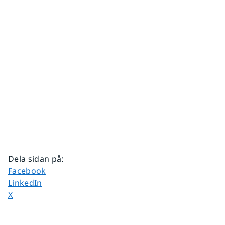
Dela sidan på
:
Dela sidan på
Facebook
Dela sidan på
LinkedIn
Dela sidan på
X