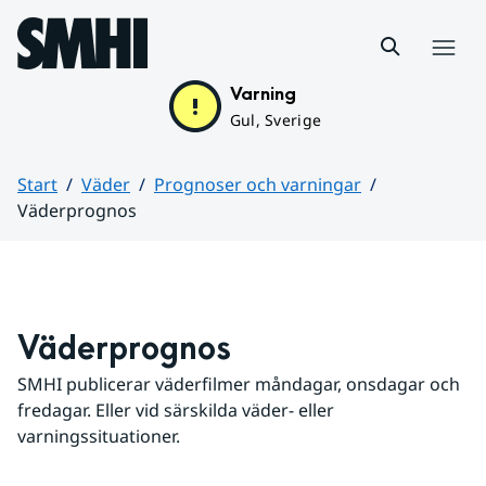
Hoppa till sidans innehåll
Meny
Varning
Gul, Sverige
Start
Väder
Prognoser och varningar
Väderprognos
Huvudinnehåll
Väderprognos
SMHI publicerar väderfilmer måndagar, onsdagar och 
fredagar. Eller vid särskilda väder- eller 
varningssituationer.