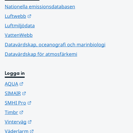
Nationella emissionsdatabasen
Länk till annan webbplats.
Luftwebb
Luftmiljödata
VattenWebb
Datavärdskap, oceanografi och marinbiologi
Datavärdskap för atmosfärkemi
Logga in
Länk till annan webbplats.
AQUA
Länk till annan webbplats.
SIMAIR
Länk till annan webbplats.
SMHI Pro
Länk till annan webbplats.
Timbr
Länk till annan webbplats.
Vinterväg
Länk till annan webbplats.
Väderlarm