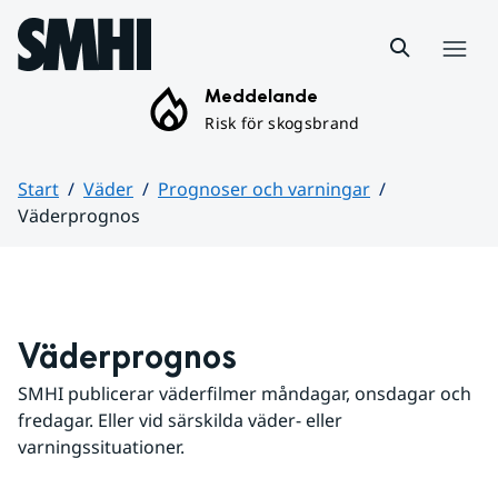
Hoppa till sidans innehåll
Meny
Meddelande
Risk för skogsbrand
Start
Väder
Prognoser och varningar
Väderprognos
Huvudinnehåll
Väderprognos
SMHI publicerar väderfilmer måndagar, onsdagar och 
fredagar. Eller vid särskilda väder- eller 
varningssituationer.