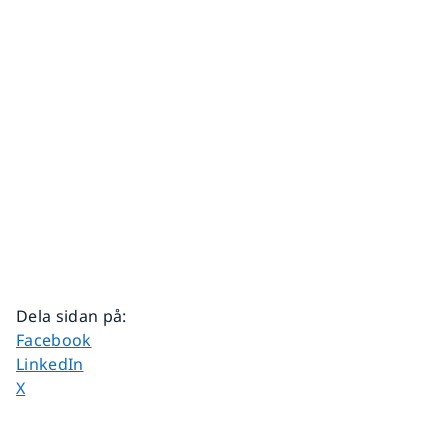
Dela sidan på
:
Dela sidan på
Facebook
Dela sidan på
LinkedIn
Dela sidan på
X