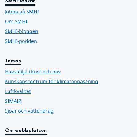
SMHI-länkar
Jobba på SMHI
Om SMHI
SMHI-bloggen
SMHI-podden
Teman
Havsmiljö i kust och hav
Kunskapscentrum för klimatanpassning
Luftkvalitet
SIMAIR
Sjöar och vattendrag
Om webbplatsen