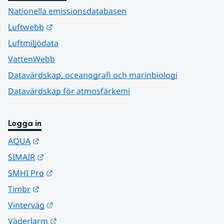
Nationella emissionsdatabasen
Länk till annan webbplats.
Luftwebb
Luftmiljödata
VattenWebb
Datavärdskap, oceanografi och marinbiologi
Datavärdskap för atmosfärkemi
Logga in
Länk till annan webbplats.
AQUA
Länk till annan webbplats.
SIMAIR
Länk till annan webbplats.
SMHI Pro
Länk till annan webbplats.
Timbr
Länk till annan webbplats.
Vinterväg
Länk till annan webbplats.
Väderlarm