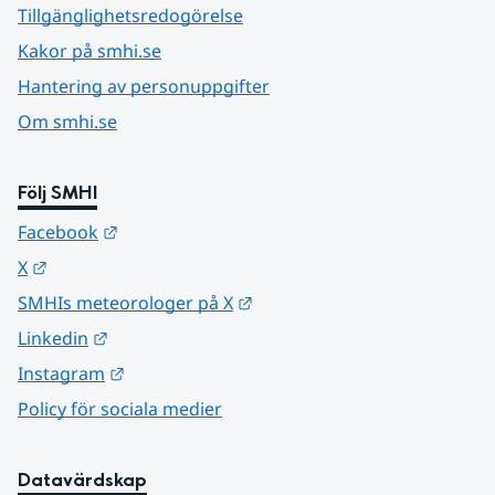
Tillgänglighetsredogörelse
Kakor på smhi.se
Hantering av personuppgifter
Om smhi.se
Följ SMHI
Länk till annan webbplats.
Facebook
Länk till annan webbplats.
X
Länk till annan webbplats.
SMHIs meteorologer på X
Länk till annan webbplats.
Linkedin
Länk till annan webbplats.
Instagram
Policy för sociala medier
Datavärdskap