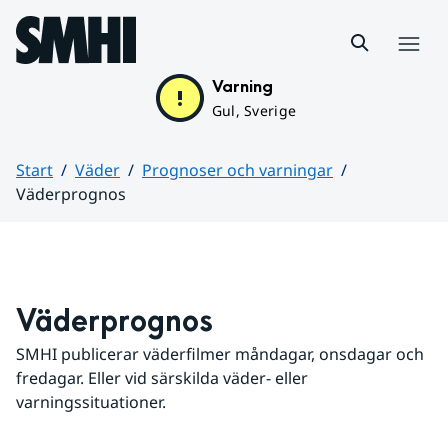
Hoppa till sidans innehåll
Meny
Varning
Gul, Sverige
Start
Väder
Prognoser och varningar
Väderprognos
Huvudinnehåll
Väderprognos
SMHI publicerar väderfilmer måndagar, onsdagar och 
fredagar. Eller vid särskilda väder- eller 
varningssituationer.