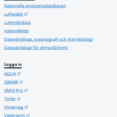
Nationella emissionsdatabasen
Länk till annan webbplats.
Luftwebb
Luftmiljödata
VattenWebb
Datavärdskap, oceanografi och marinbiologi
Datavärdskap för atmosfärkemi
Logga in
Länk till annan webbplats.
AQUA
Länk till annan webbplats.
SIMAIR
Länk till annan webbplats.
SMHI Pro
Länk till annan webbplats.
Timbr
Länk till annan webbplats.
Vinterväg
Länk till annan webbplats.
Väderlarm