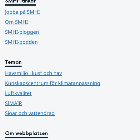
SMHI-länkar
Jobba på SMHI
Om SMHI
SMHI-bloggen
SMHI-podden
Teman
Havsmiljö i kust och hav
Kunskapscentrum för klimatanpassning
Luftkvalitet
SIMAIR
Sjöar och vattendrag
Om webbplatsen