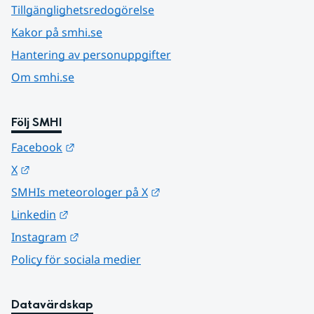
Tillgänglighetsredogörelse
Kakor på smhi.se
Hantering av personuppgifter
Om smhi.se
Följ SMHI
Länk till annan webbplats.
Facebook
Länk till annan webbplats.
X
Länk till annan webbplats.
SMHIs meteorologer på X
Länk till annan webbplats.
Linkedin
Länk till annan webbplats.
Instagram
Policy för sociala medier
Datavärdskap