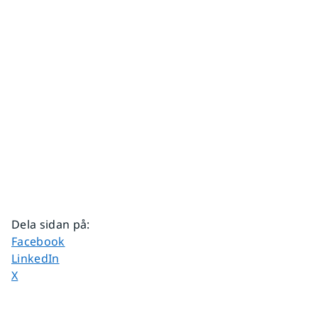
Dela sidan på
:
Dela sidan på
Facebook
Dela sidan på
LinkedIn
Dela sidan på
X