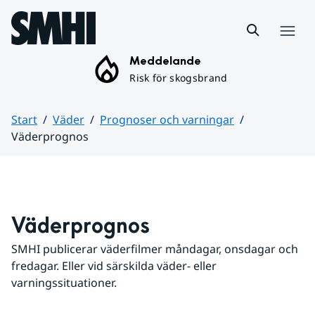
Hoppa till sidans innehåll
Meny
Meddelande
Risk för skogsbrand
Start
Väder
Prognoser och varningar
Väderprognos
Huvudinnehåll
Väderprognos
SMHI publicerar väderfilmer måndagar, onsdagar och 
fredagar. Eller vid särskilda väder- eller 
varningssituationer.