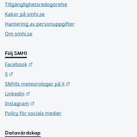
Tillgänglighetsredogörelse
Kakor på smhi.se
Hantering av personuppgifter
Om smhi.se
Följ SMHI
Länk till annan webbplats.
Facebook
Länk till annan webbplats.
X
Länk till annan webbplats.
SMHIs meteorologer på X
Länk till annan webbplats.
Linkedin
Länk till annan webbplats.
Instagram
Policy för sociala medier
Datavärdskap