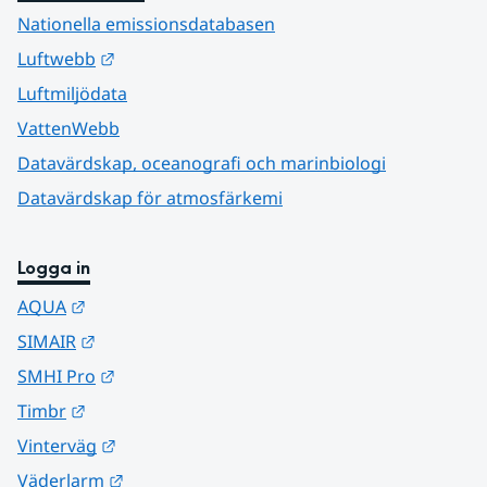
Nationella emissionsdatabasen
Länk till annan webbplats.
Luftwebb
Luftmiljödata
VattenWebb
Datavärdskap, oceanografi och marinbiologi
Datavärdskap för atmosfärkemi
Logga in
Länk till annan webbplats.
AQUA
Länk till annan webbplats.
SIMAIR
Länk till annan webbplats.
SMHI Pro
Länk till annan webbplats.
Timbr
Länk till annan webbplats.
Vinterväg
Länk till annan webbplats.
Väderlarm