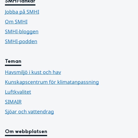
SMHI-länkar
Jobba på SMHI
Om SMHI
SMHI-bloggen
SMHI-podden
Teman
Havsmiljö i kust och hav
Kunskapscentrum för klimatanpassning
Luftkvalitet
SIMAIR
Sjöar och vattendrag
Om webbplatsen