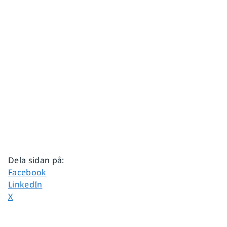
Dela sidan på
:
Dela sidan på
Facebook
Dela sidan på
LinkedIn
Dela sidan på
X