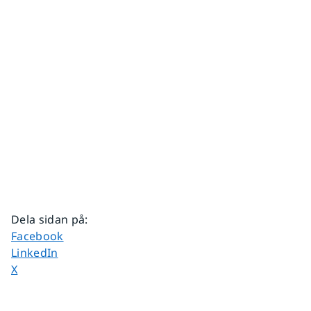
Dela sidan på
:
Dela sidan på
Facebook
Dela sidan på
LinkedIn
Dela sidan på
X