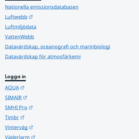
Nationella emissionsdatabasen
Länk till annan webbplats.
Luftwebb
Luftmiljödata
VattenWebb
Datavärdskap, oceanografi och marinbiologi
Datavärdskap för atmosfärkemi
Logga in
Länk till annan webbplats.
AQUA
Länk till annan webbplats.
SIMAIR
Länk till annan webbplats.
SMHI Pro
Länk till annan webbplats.
Timbr
Länk till annan webbplats.
Vinterväg
Länk till annan webbplats.
Väderlarm