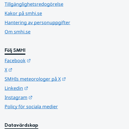
Tillgänglighetsredogörelse
Kakor på smhi.se
Hantering av personuppgifter
Om smhi.se
Följ SMHI
Länk till annan webbplats.
Facebook
Länk till annan webbplats.
X
Länk till annan webbplats.
SMHIs meteorologer på X
Länk till annan webbplats.
Linkedin
Länk till annan webbplats.
Instagram
Policy för sociala medier
Datavärdskap