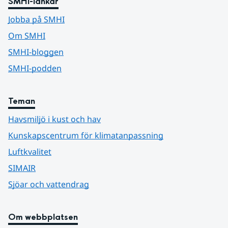
SMHI-länkar
Jobba på SMHI
Om SMHI
SMHI-bloggen
SMHI-podden
Teman
Havsmiljö i kust och hav
Kunskapscentrum för klimatanpassning
Luftkvalitet
SIMAIR
Sjöar och vattendrag
Om webbplatsen