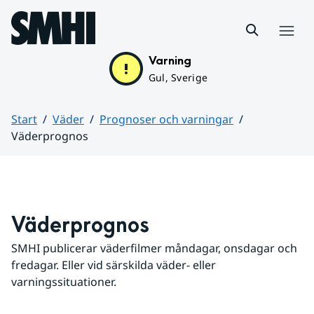
Hoppa till sidans innehåll
Meny
Varning
Gul, Sverige
Start
Väder
Prognoser och varningar
Väderprognos
Huvudinnehåll
Väderprognos
SMHI publicerar väderfilmer måndagar, onsdagar och 
fredagar. Eller vid särskilda väder- eller 
varningssituationer.