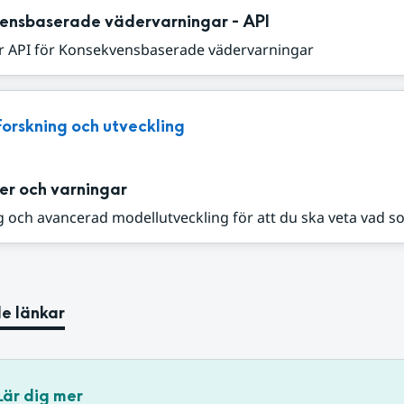
ensbaserade vädervarningar - API
r API för Konsekvensbaserade vädervarningar
Forskning och utveckling
er och varningar
 och avancerad modellutveckling för att du ska veta vad s
e länkar
Lär dig mer