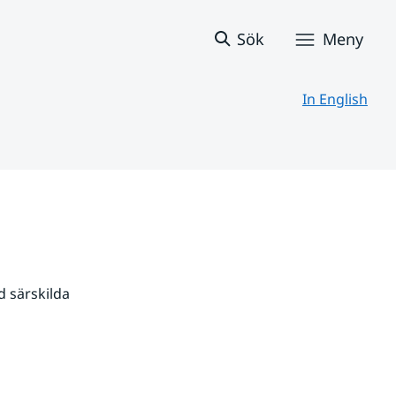
Sök
Meny
In English
 särskilda 