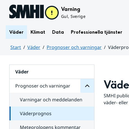
Hoppa till sidans innehåll
Varning
Gul, Sverige
Väder
Klimat
Data
Professionella tjänster
Start
Väder
Prognoser och varningar
Väderpr
varningar
och
Huvudinnehåll
Prognoser
för
Undersidor
Väder
Väde
Prognoser och varningar
SMHI public
Varningar och meddelanden
väder- eller
Väderprognos
Meteorologens kommentar