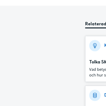
Relaterad
Tolka S
Vad bety
och hur s