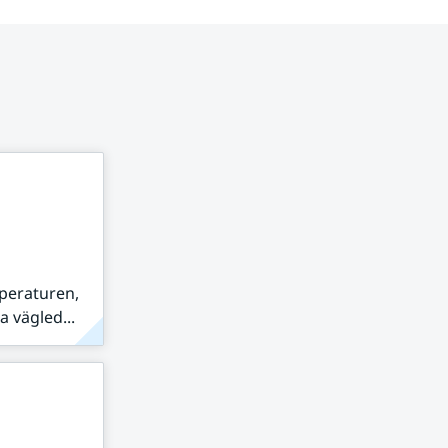
peraturen,
 vägled...