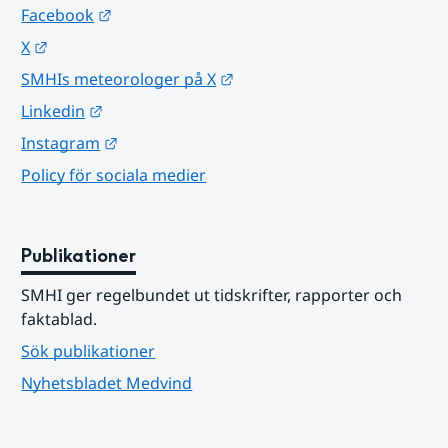
Länk till annan webbplats.
Facebook
Länk till annan webbplats.
X
Länk till annan webbplats.
SMHIs meteorologer på X
Länk till annan webbplats.
Linkedin
Länk till annan webbplats.
Instagram
Policy för sociala medier
Publikationer
SMHI ger regelbundet ut tidskrifter, rapporter och 
faktablad.
Sök publikationer
Nyhetsbladet Medvind