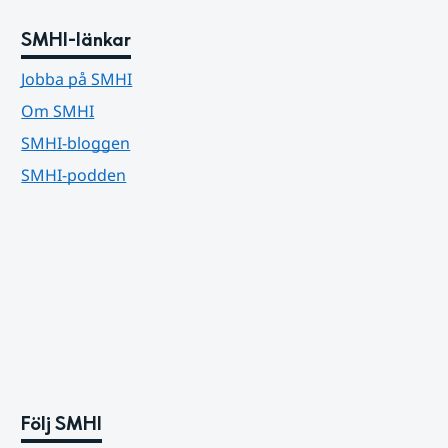
SMHI-länkar
Jobba på SMHI
Om SMHI
SMHI-bloggen
SMHI-podden
Följ SMHI