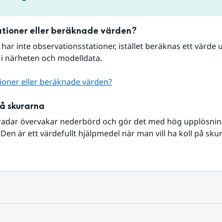
tioner eller beräknade värden?
r har inte observationsstationer, istället beräknas ett värde u
 i närheten och modelldata.
ioner eller beräknade värden?
på skurarna
radar övervakar nederbörd och gör det med hög upplösning 
Den är ett värdefullt hjälpmedel när man vill ha koll på sku