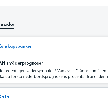
e sidor
Kunskapsbanken
MHIs väderprognoser
der egentligen vädersymbolen? Vad avser ”känns som”-tem
ka du förstå nederbördsprognosens procentsiffror? I denna
Data