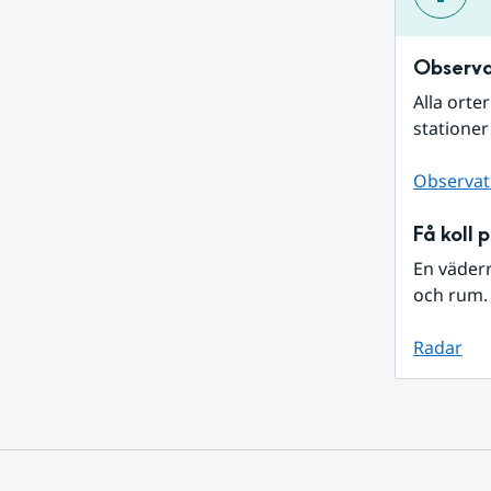
Observa
Alla orte
stationer
Observat
Få koll 
En väder
och rum. 
Radar