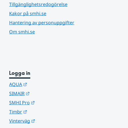
Tillgänglighetsredogörelse
Kakor på smhi.se
Hantering av personuppgifter
Om smhi.se
Logga in
Länk till annan webbplats.
AQUA
Länk till annan webbplats.
SIMAIR
Länk till annan webbplats.
SMHI Pro
Länk till annan webbplats.
Timbr
Länk till annan webbplats.
Vinterväg