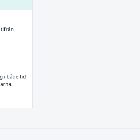
tifrån 
i både tid 
rarna.