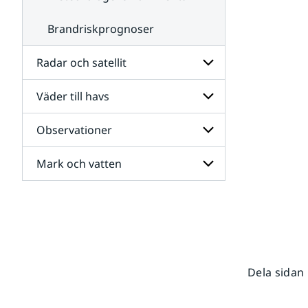
Brandriskprognoser
Radar och satellit
Väder till havs
Undersidor
för
Radar
Observationer
Undersidor
och
för
satellit
Väder
Mark och vatten
Undersidor
till
för
havs
Observationer
Undersidor
för
Mark
och
vatten
Dela sidan