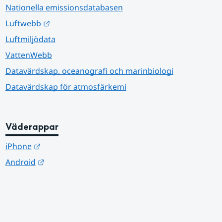
Nationella emissionsdatabasen
Länk till annan webbplats.
Luftwebb
Luftmiljödata
VattenWebb
Datavärdskap, oceanografi och marinbiologi
Datavärdskap för atmosfärkemi
Väderappar
Länk till annan webbplats.
iPhone
Länk till annan webbplats.
Android