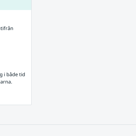
tifrån 
i både tid 
rarna.