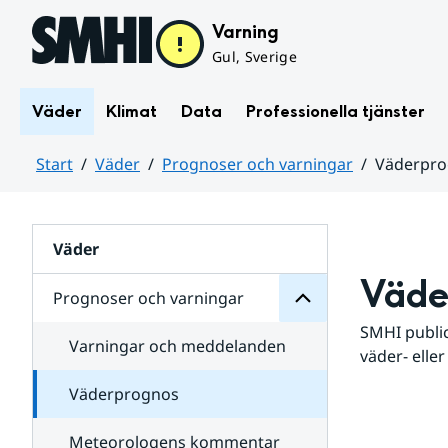
Hoppa till sidans innehåll
Varning
Gul, Sverige
Väder
Klimat
Data
Professionella tjänster
Start
Väder
Prognoser och varningar
Väderpr
varningar
och
Huvudinnehåll
Prognoser
för
Undersidor
Väder
Väde
Prognoser och varningar
SMHI public
Varningar och meddelanden
väder- eller
Väderprognos
Meteorologens kommentar