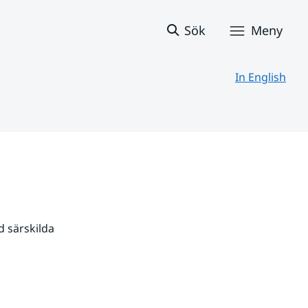
Sök
Meny
In English
 särskilda 