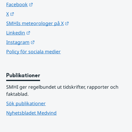
Länk till annan webbplats.
Facebook
Länk till annan webbplats.
X
Länk till annan webbplats.
SMHIs meteorologer på X
Länk till annan webbplats.
Linkedin
Länk till annan webbplats.
Instagram
Policy för sociala medier
Publikationer
SMHI ger regelbundet ut tidskrifter, rapporter och 
faktablad.
Sök publikationer
Nyhetsbladet Medvind