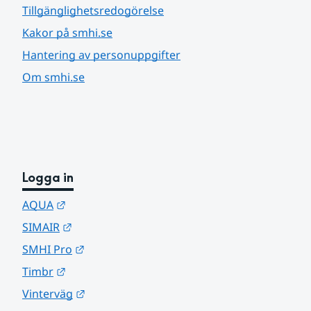
Tillgänglighetsredogörelse
Kakor på smhi.se
Hantering av personuppgifter
Om smhi.se
Logga in
Länk till annan webbplats.
AQUA
Länk till annan webbplats.
SIMAIR
Länk till annan webbplats.
SMHI Pro
Länk till annan webbplats.
Timbr
Länk till annan webbplats.
Vinterväg