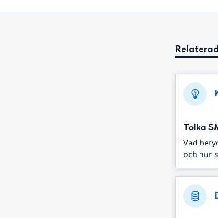
Relaterad
Tolka S
Vad bety
och hur s