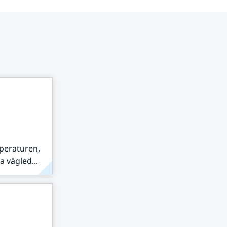
peraturen,
 vägled...