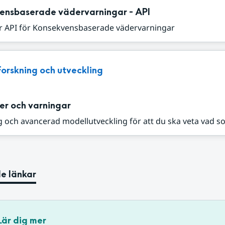
ensbaserade vädervarningar - API
r API för Konsekvensbaserade vädervarningar
Forskning och utveckling
er och varningar
 och avancerad modellutveckling för att du ska veta vad s
e länkar
Lär dig mer