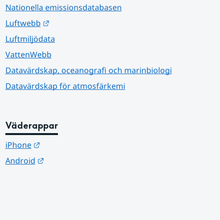
Nationella emissionsdatabasen
Länk till annan webbplats.
Luftwebb
Luftmiljödata
VattenWebb
Datavärdskap, oceanografi och marinbiologi
Datavärdskap för atmosfärkemi
Väderappar
Länk till annan webbplats.
iPhone
Länk till annan webbplats.
Android