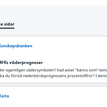
e sidor
Kunskapsbanken
MHIs väderprognoser
der egentligen vädersymbolen? Vad avser ”känns som”-tem
ka du förstå nederbördsprognosens procentsiffror? I denna
Data