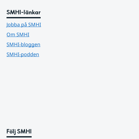
SMHI-länkar
Jobba på SMHI
Om SMHI
SMHI-bloggen
SMHI-podden
Följ SMHI