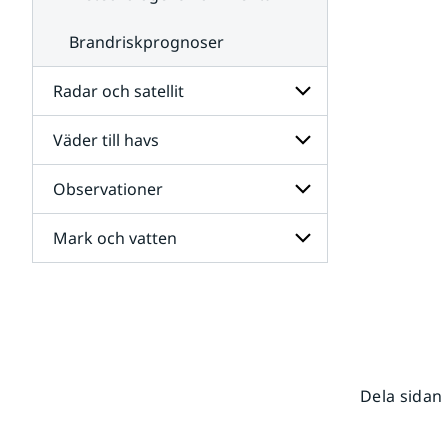
Brandriskprognoser
Radar och satellit
Väder till havs
Undersidor
för
Radar
Observationer
Undersidor
och
för
satellit
Väder
Mark och vatten
Undersidor
till
för
havs
Observationer
Undersidor
för
Mark
och
vatten
Dela sidan