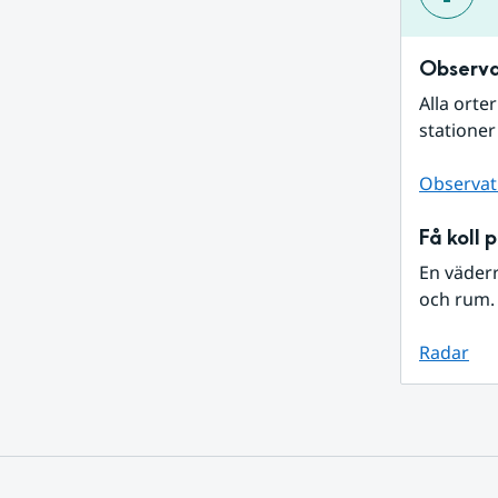
Observa
Alla orte
stationer
Observat
Få koll 
En väder
och rum. 
Radar