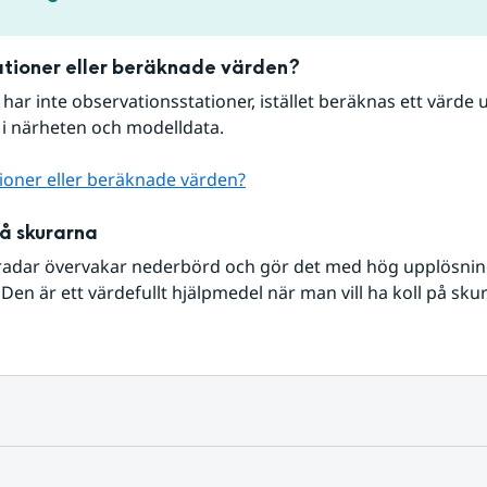
tioner eller beräknade värden?
r har inte observationsstationer, istället beräknas ett värde u
 i närheten och modelldata.
ioner eller beräknade värden?
på skurarna
radar övervakar nederbörd och gör det med hög upplösning 
Den är ett värdefullt hjälpmedel när man vill ha koll på sku