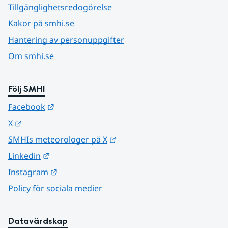
Tillgänglighetsredogörelse
Kakor på smhi.se
Hantering av personuppgifter
Om smhi.se
Följ SMHI
Länk till annan webbplats.
Facebook
Länk till annan webbplats.
X
Länk till annan webbplats.
SMHIs meteorologer på X
Länk till annan webbplats.
Linkedin
Länk till annan webbplats.
Instagram
Policy för sociala medier
Datavärdskap