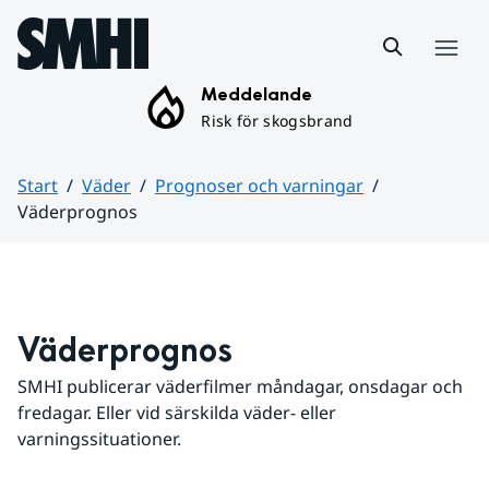
Hoppa till sidans innehåll
Meny
Meddelande
Risk för skogsbrand
Start
Väder
Prognoser och varningar
Väderprognos
Huvudinnehåll
Väderprognos
SMHI publicerar väderfilmer måndagar, onsdagar och 
fredagar. Eller vid särskilda väder- eller 
varningssituationer.