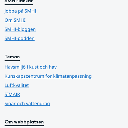
SMHI-länkar
Jobba på SMHI
Om SMHI
SMHI-bloggen
SMHI-podden
Teman
Havsmiljö i kust och hav
Kunskapscentrum för klimatanpassning
Luftkvalitet
SIMAIR
Sjöar och vattendrag
Om webbplatsen