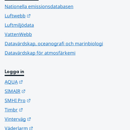
Nationella emissionsdatabasen
Länk till annan webbplats.
Luftwebb
Luftmiljödata
VattenWebb
Datavärdskap, oceanografi och marinbiologi
Datavärdskap för atmosfärkemi
Logga in
Länk till annan webbplats.
AQUA
Länk till annan webbplats.
SIMAIR
Länk till annan webbplats.
SMHI Pro
Länk till annan webbplats.
Timbr
Länk till annan webbplats.
Vinterväg
Länk till annan webbplats.
Väderlarm