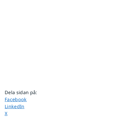
Dela sidan på
:
Dela sidan på
Facebook
Dela sidan på
LinkedIn
Dela sidan på
X