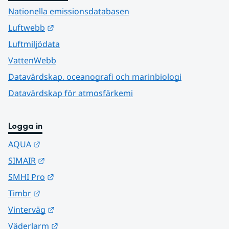
Nationella emissionsdatabasen
Länk till annan webbplats.
Luftwebb
Luftmiljödata
VattenWebb
Datavärdskap, oceanografi och marinbiologi
Datavärdskap för atmosfärkemi
Logga in
Länk till annan webbplats.
AQUA
Länk till annan webbplats.
SIMAIR
Länk till annan webbplats.
SMHI Pro
Länk till annan webbplats.
Timbr
Länk till annan webbplats.
Vinterväg
Länk till annan webbplats.
Väderlarm