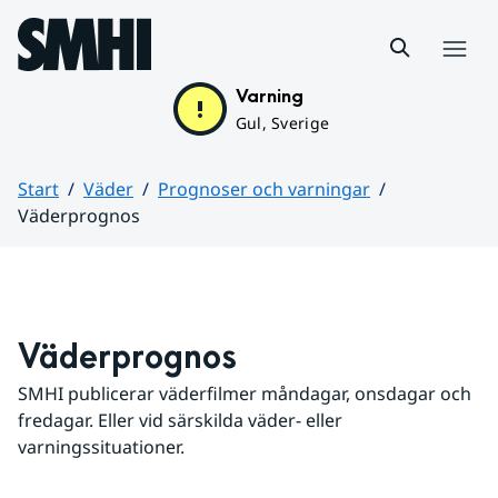
Hoppa till sidans innehåll
Meny
Varning
Gul, Sverige
Start
Väder
Prognoser och varningar
Väderprognos
Huvudinnehåll
Väderprognos
SMHI publicerar väderfilmer måndagar, onsdagar och 
fredagar. Eller vid särskilda väder- eller 
varningssituationer.