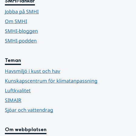
SMHI-länkar
Jobba på SMHI
Om SMHI
SMHI-bloggen
SMHI-podden
Teman
Havsmiljö i kust och hav
Kunskapscentrum för klimatanpassning
Luftkvalitet
SIMAIR
Sjöar och vattendrag
Om webbplatsen