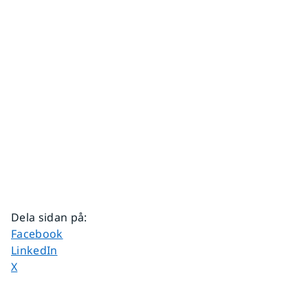
Dela sidan på
:
Dela sidan på
Facebook
Dela sidan på
LinkedIn
Dela sidan på
X