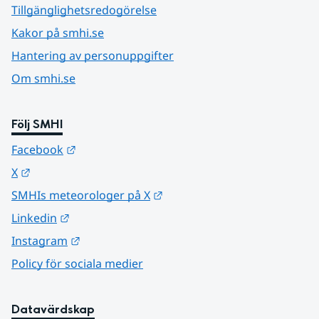
Tillgänglighetsredogörelse
Kakor på smhi.se
Hantering av personuppgifter
Om smhi.se
Följ SMHI
Länk till annan webbplats.
Facebook
Länk till annan webbplats.
X
Länk till annan webbplats.
SMHIs meteorologer på X
Länk till annan webbplats.
Linkedin
Länk till annan webbplats.
Instagram
Policy för sociala medier
Datavärdskap