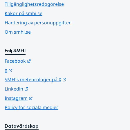
Tillgänglighetsredogörelse
Kakor på smhi.se
Hantering av personuppgifter
Om smhi.se
Följ SMHI
Länk till annan webbplats.
Facebook
Länk till annan webbplats.
X
Länk till annan webbplats.
SMHIs meteorologer på X
Länk till annan webbplats.
Linkedin
Länk till annan webbplats.
Instagram
Policy för sociala medier
Datavärdskap