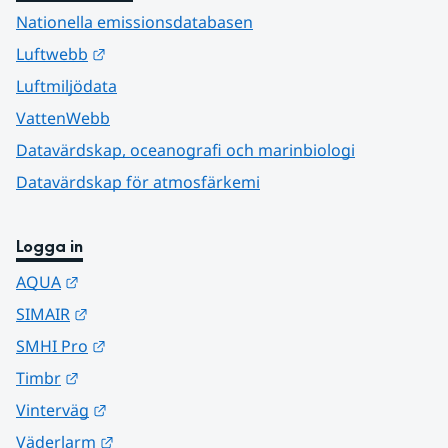
Nationella emissionsdatabasen
Länk till annan webbplats.
Luftwebb
Luftmiljödata
VattenWebb
Datavärdskap, oceanografi och marinbiologi
Datavärdskap för atmosfärkemi
Logga in
Länk till annan webbplats.
AQUA
Länk till annan webbplats.
SIMAIR
Länk till annan webbplats.
SMHI Pro
Länk till annan webbplats.
Timbr
Länk till annan webbplats.
Vinterväg
Länk till annan webbplats.
Väderlarm