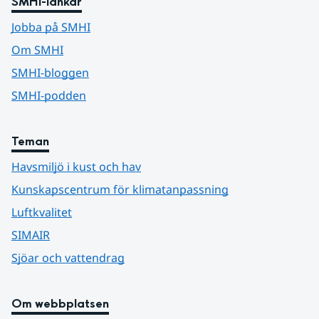
SMHI-länkar
Jobba på SMHI
Om SMHI
SMHI-bloggen
SMHI-podden
Teman
Havsmiljö i kust och hav
Kunskapscentrum för klimatanpassning
Luftkvalitet
SIMAIR
Sjöar och vattendrag
Om webbplatsen