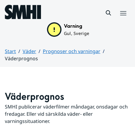
Hoppa till sidans innehåll
Meny
Varning
Gul, Sverige
Start
Väder
Prognoser och varningar
Väderprognos
Huvudinnehåll
Väderprognos
SMHI publicerar väderfilmer måndagar, onsdagar och 
fredagar. Eller vid särskilda väder- eller 
varningssituationer.