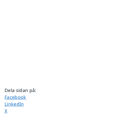
Dela sidan på
:
Dela sidan på
Facebook
Dela sidan på
LinkedIn
Dela sidan på
X