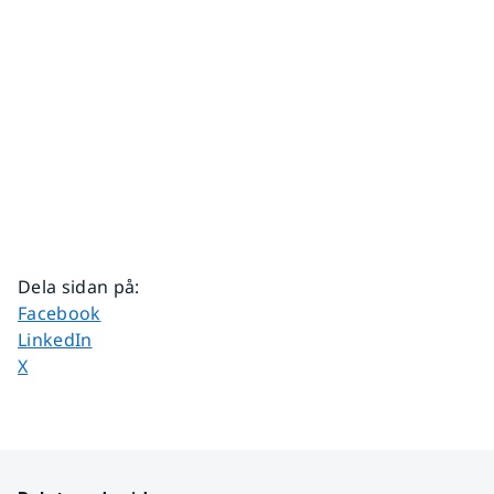
Dela sidan på
:
Dela sidan på
Facebook
Dela sidan på
LinkedIn
Dela sidan på
X