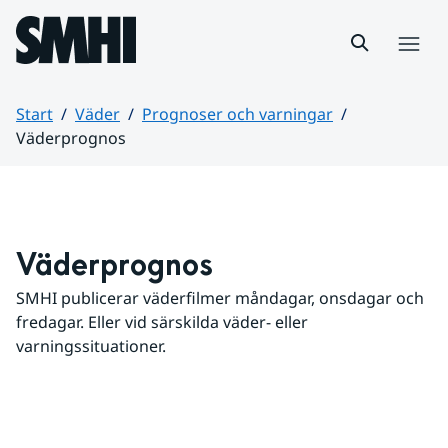
Hoppa till sidans innehåll
Meny
Start
Väder
Prognoser och varningar
Väderprognos
Huvudinnehåll
Väderprognos
SMHI publicerar väderfilmer måndagar, onsdagar och 
fredagar. Eller vid särskilda väder- eller 
varningssituationer.