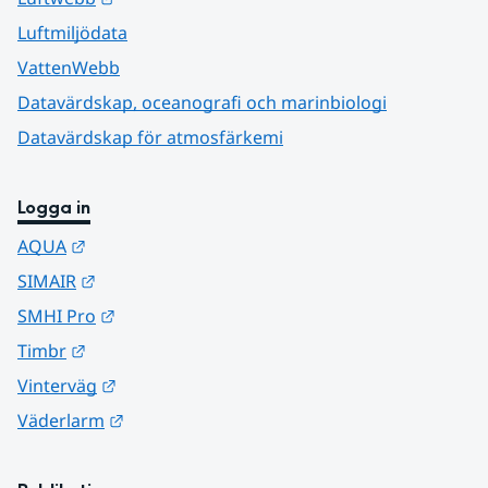
Luftmiljödata
VattenWebb
Datavärdskap, oceanografi och marinbiologi
Datavärdskap för atmosfärkemi
Logga in
Länk till annan webbplats.
AQUA
Länk till annan webbplats.
SIMAIR
Länk till annan webbplats.
SMHI Pro
Länk till annan webbplats.
Timbr
Länk till annan webbplats.
Vinterväg
Länk till annan webbplats.
Väderlarm