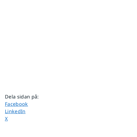
Dela sidan på
:
Dela sidan på
Facebook
Dela sidan på
LinkedIn
Dela sidan på
X