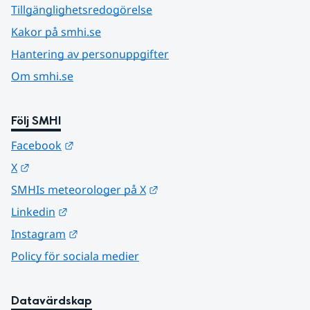
Tillgänglighetsredogörelse
Kakor på smhi.se
Hantering av personuppgifter
Om smhi.se
Följ SMHI
Länk till annan webbplats.
Facebook
Länk till annan webbplats.
X
Länk till annan webbplats.
SMHIs meteorologer på X
Länk till annan webbplats.
Linkedin
Länk till annan webbplats.
Instagram
Policy för sociala medier
Datavärdskap