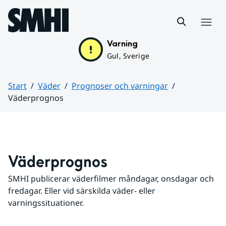
Hoppa till sidans innehåll
Meny
Varning
Gul, Sverige
Start
Väder
Prognoser och varningar
Väderprognos
Huvudinnehåll
Väderprognos
SMHI publicerar väderfilmer måndagar, onsdagar och 
fredagar. Eller vid särskilda väder- eller 
varningssituationer.