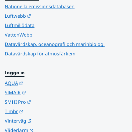
Nationella emissionsdatabasen
Länk till annan webbplats.
Luftwebb
Luftmiljödata
VattenWebb
Datavärdskap, oceanografi och marinbiologi
Datavärdskap för atmosfärkemi
Logga in
Länk till annan webbplats.
AQUA
Länk till annan webbplats.
SIMAIR
Länk till annan webbplats.
SMHI Pro
Länk till annan webbplats.
Timbr
Länk till annan webbplats.
Vinterväg
Länk till annan webbplats.
Väderlarm