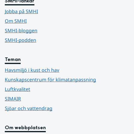
SMHI-länkar
Jobba på SMHI
Om SMHI
SMHI-bloggen
SMHI-podden
Teman
Havsmiljö i kust och hav
Kunskapscentrum för klimatanpassning
Luftkvalitet
SIMAIR
Sjöar och vattendrag
Om webbplatsen