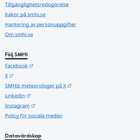
Tillgänglighetsredogörelse
Kakor på smhi.se
Hantering av personuppgifter
Om smhi.se
Följ SMHI
Länk till annan webbplats.
Facebook
Länk till annan webbplats.
X
Länk till annan webbplats.
SMHIs meteorologer på X
Länk till annan webbplats.
Linkedin
Länk till annan webbplats.
Instagram
Policy för sociala medier
Datavärdskap