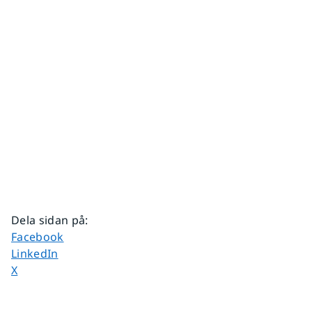
Dela sidan på
:
Dela sidan på
Facebook
Dela sidan på
LinkedIn
Dela sidan på
X