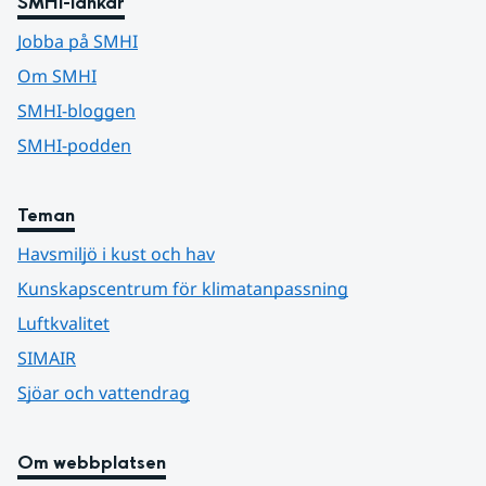
SMHI-länkar
Jobba på SMHI
Om SMHI
SMHI-bloggen
SMHI-podden
Teman
Havsmiljö i kust och hav
Kunskapscentrum för klimatanpassning
Luftkvalitet
SIMAIR
Sjöar och vattendrag
Om webbplatsen