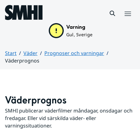
Hoppa till sidans innehåll
Meny
Varning
Gul, Sverige
Start
Väder
Prognoser och varningar
Väderprognos
Huvudinnehåll
Väderprognos
SMHI publicerar väderfilmer måndagar, onsdagar och 
fredagar. Eller vid särskilda väder- eller 
varningssituationer.