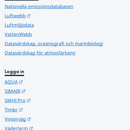
Nationella emissionsdatabasen
Länk till annan webbplats.
Luftwebb
Luftmiljödata
VattenWebb
Datavärdskap, oceanografi och marinbiologi
Datavärdskap för atmosfärkemi
Logga in
Länk till annan webbplats.
AQUA
Länk till annan webbplats.
SIMAIR
Länk till annan webbplats.
SMHI Pro
Länk till annan webbplats.
Timbr
Länk till annan webbplats.
Vinterväg
Länk till annan webbplats.
Väderlarm