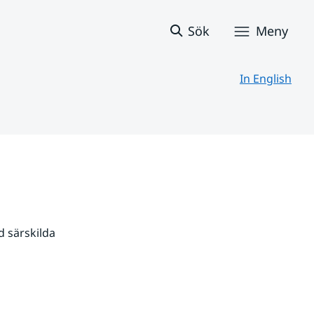
Sök
Meny
In English
 särskilda 