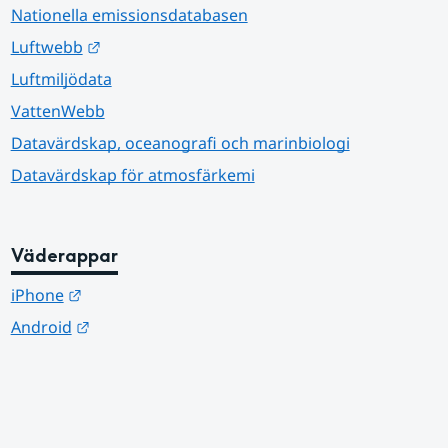
Nationella emissionsdatabasen
Länk till annan webbplats.
Luftwebb
Luftmiljödata
VattenWebb
Datavärdskap, oceanografi och marinbiologi
Datavärdskap för atmosfärkemi
Väderappar
Länk till annan webbplats.
iPhone
Länk till annan webbplats.
Android