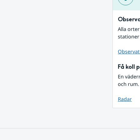
Observa
Alla orte
stationer
Observat
Få koll 
En väder
och rum. 
Radar