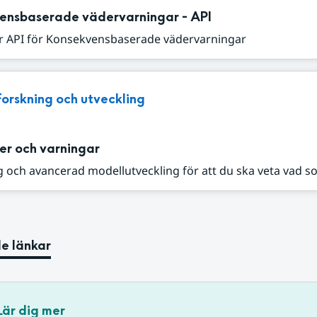
ensbaserade vädervarningar - API
r API för Konsekvensbaserade vädervarningar
Forskning och utveckling
er och varningar
 och avancerad modellutveckling för att du ska veta vad s
e länkar
Lär dig mer