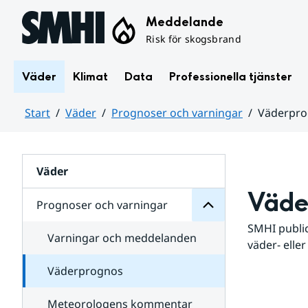
Hoppa till sidans innehåll
Meddelande
Risk för skogsbrand
Väder
Klimat
Data
Professionella tjänster
Start
Väder
Prognoser och varningar
Väderpr
varningar
och
Huvudinnehåll
Prognoser
för
Undersidor
Väder
Väde
Prognoser och varningar
SMHI public
Varningar och meddelanden
väder- eller
Väderprognos
Meteorologens kommentar