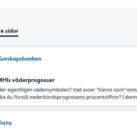
e sidor
Kunskapsbanken
MHIs väderprognoser
der egentligen vädersymbolen? Vad avser ”känns som”-tem
ka du förstå nederbördsprognosens procentsiffror? I denna
Data