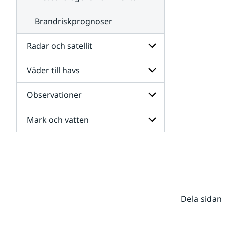
Brandriskprognoser
Radar och satellit
Väder till havs
Undersidor
för
Radar
Observationer
Undersidor
och
för
satellit
Väder
Mark och vatten
Undersidor
till
för
havs
Observationer
Undersidor
för
Mark
och
vatten
Dela sidan