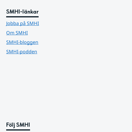
SMHI-länkar
Jobba på SMHI
Om SMHI
SMHI-bloggen
SMHI-podden
Följ SMHI