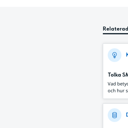
Relaterad
Tolka S
Vad bety
och hur s