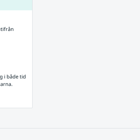
tifrån 
i både tid 
rarna.