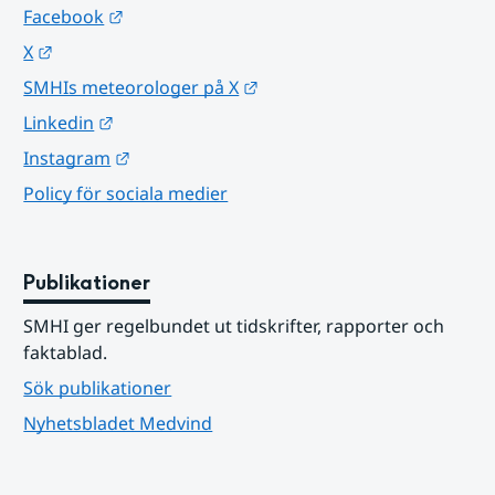
Länk till annan webbplats.
Facebook
Länk till annan webbplats.
X
Länk till annan webbplats.
SMHIs meteorologer på X
Länk till annan webbplats.
Linkedin
Länk till annan webbplats.
Instagram
Policy för sociala medier
Publikationer
SMHI ger regelbundet ut tidskrifter, rapporter och 
faktablad.
Sök publikationer
Nyhetsbladet Medvind