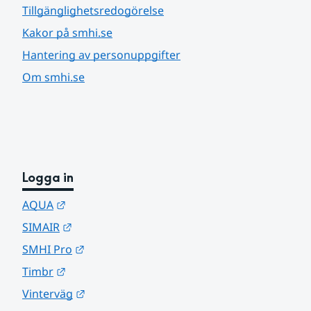
Tillgänglighetsredogörelse
Kakor på smhi.se
Hantering av personuppgifter
Om smhi.se
Logga in
Länk till annan webbplats.
AQUA
Länk till annan webbplats.
SIMAIR
Länk till annan webbplats.
SMHI Pro
Länk till annan webbplats.
Timbr
Länk till annan webbplats.
Vinterväg