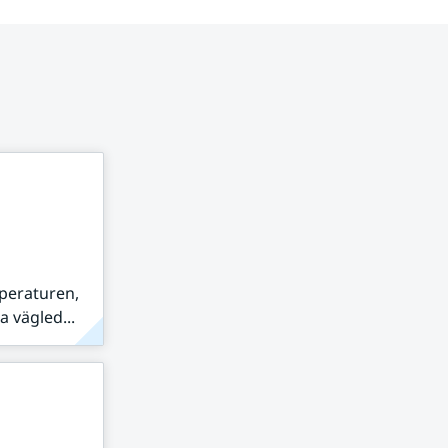
peraturen,
 vägled...