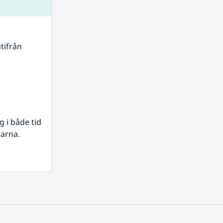
tifrån 
i både tid 
rarna.