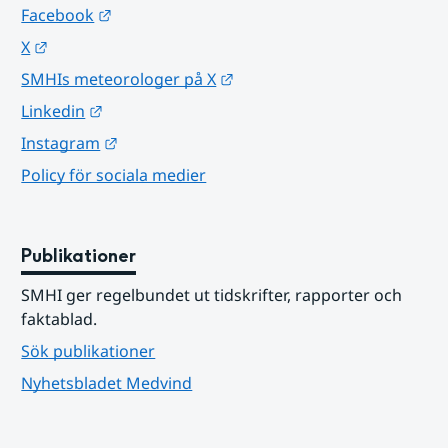
Länk till annan webbplats.
Facebook
Länk till annan webbplats.
X
Länk till annan webbplats.
SMHIs meteorologer på X
Länk till annan webbplats.
Linkedin
Länk till annan webbplats.
Instagram
Policy för sociala medier
Publikationer
SMHI ger regelbundet ut tidskrifter, rapporter och 
faktablad.
Sök publikationer
Nyhetsbladet Medvind