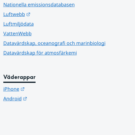
Nationella emissionsdatabasen
Länk till annan webbplats.
Luftwebb
Luftmiljödata
VattenWebb
Datavärdskap, oceanografi och marinbiologi
Datavärdskap för atmosfärkemi
Väderappar
Länk till annan webbplats.
iPhone
Länk till annan webbplats.
Android