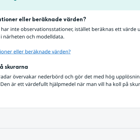
tioner eller beräknade värden?
r har inte observationsstationer, istället beräknas ett värde u
 i närheten och modelldata.
ioner eller beräknade värden?
på skurarna
radar övervakar nederbörd och gör det med hög upplösning 
Den är ett värdefullt hjälpmedel när man vill ha koll på sku