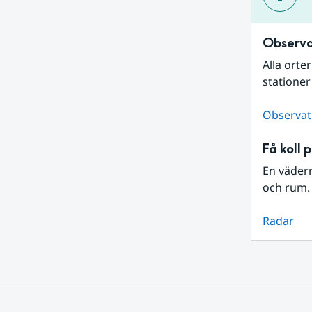
Observa
Alla orte
stationer
Observat
Få koll 
En väder
och rum. 
Radar