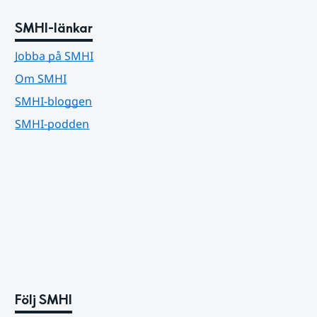
SMHI-länkar
Jobba på SMHI
Om SMHI
SMHI-bloggen
SMHI-podden
Följ SMHI