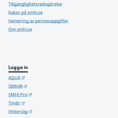
Tillgänglighetsredogörelse
Kakor på smhi.se
Hantering av personuppgifter
Om smhi.se
Logga in
Länk till annan webbplats.
AQUA
Länk till annan webbplats.
SIMAIR
Länk till annan webbplats.
SMHI Pro
Länk till annan webbplats.
Timbr
Länk till annan webbplats.
Vinterväg