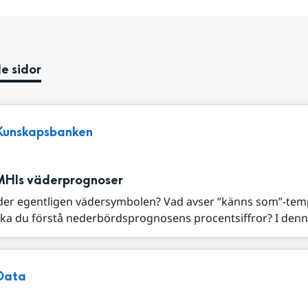
e sidor
Kunskapsbanken
MHIs väderprognoser
der egentligen vädersymbolen? Vad avser ”känns som”-tem
ka du förstå nederbördsprognosens procentsiffror? I denna
Data