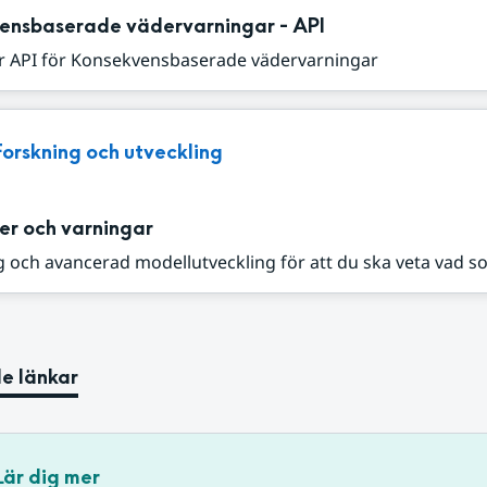
ensbaserade vädervarningar - API
r API för Konsekvensbaserade vädervarningar
Forskning och utveckling
er och varningar
 och avancerad modellutveckling för att du ska veta vad s
e länkar
Lär dig mer