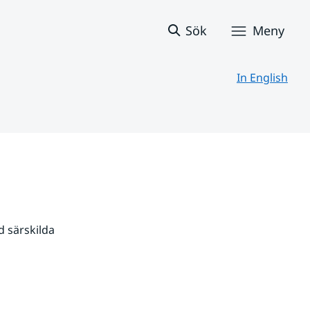
Sök
Meny
In English
 särskilda 