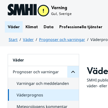
Hoppa till sidans innehåll
Varning
Gul, Sverige
Väder
Klimat
Data
Professionella tjänster
Start
Väder
Prognoser och varningar
Väderpr
varningar
och
Huvudinnehåll
Prognoser
för
Undersidor
Väder
Väde
Prognoser och varningar
SMHI public
Varningar och meddelanden
väder- eller
Väderprognos
Meteorologens kommentar