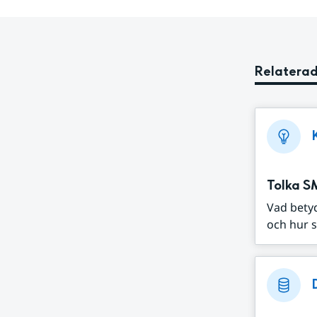
Relaterad
Tolka S
Vad bety
och hur s