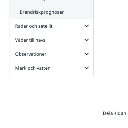
Brandriskprognoser
Radar och satellit
Väder till havs
Undersidor
för
Radar
Observationer
Undersidor
och
för
satellit
Väder
Mark och vatten
Undersidor
till
för
havs
Observationer
Undersidor
för
Mark
och
vatten
Dela sidan