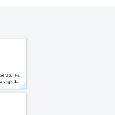
peraturen,
 vägled...