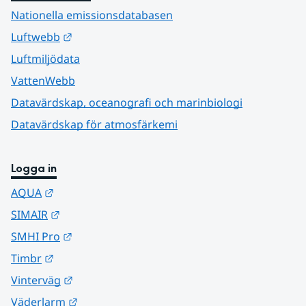
Nationella emissionsdatabasen
Länk till annan webbplats.
Luftwebb
Luftmiljödata
VattenWebb
Datavärdskap, oceanografi och marinbiologi
Datavärdskap för atmosfärkemi
Logga in
Länk till annan webbplats.
AQUA
Länk till annan webbplats.
SIMAIR
Länk till annan webbplats.
SMHI Pro
Länk till annan webbplats.
Timbr
Länk till annan webbplats.
Vinterväg
Länk till annan webbplats.
Väderlarm