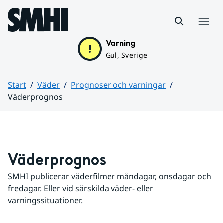
Hoppa till sidans innehåll
Meny
Varning
Gul, Sverige
Start
Väder
Prognoser och varningar
Väderprognos
Huvudinnehåll
Väderprognos
SMHI publicerar väderfilmer måndagar, onsdagar och 
fredagar. Eller vid särskilda väder- eller 
varningssituationer.