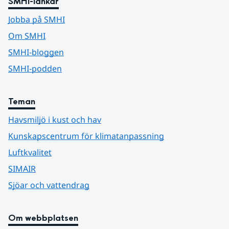
SMHI-länkar
Jobba på SMHI
Om SMHI
SMHI-bloggen
SMHI-podden
Teman
Havsmiljö i kust och hav
Kunskapscentrum för klimatanpassning
Luftkvalitet
SIMAIR
Sjöar och vattendrag
Om webbplatsen