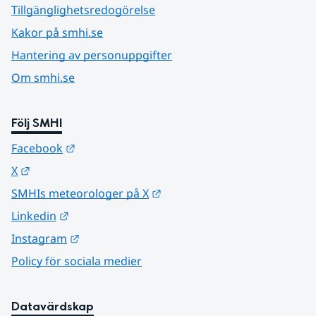
Tillgänglighetsredogörelse
Kakor på smhi.se
Hantering av personuppgifter
Om smhi.se
Följ SMHI
Länk till annan webbplats.
Facebook
Länk till annan webbplats.
X
Länk till annan webbplats.
SMHIs meteorologer på X
Länk till annan webbplats.
Linkedin
Länk till annan webbplats.
Instagram
Policy för sociala medier
Datavärdskap