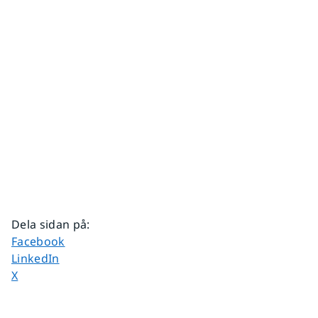
Dela sidan på
:
Dela sidan på
Facebook
Dela sidan på
LinkedIn
Dela sidan på
X