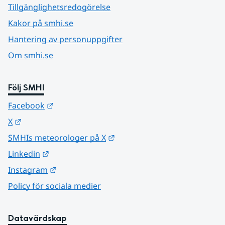
Tillgänglighetsredogörelse
Kakor på smhi.se
Hantering av personuppgifter
Om smhi.se
Följ SMHI
Länk till annan webbplats.
Facebook
Länk till annan webbplats.
X
Länk till annan webbplats.
SMHIs meteorologer på X
Länk till annan webbplats.
Linkedin
Länk till annan webbplats.
Instagram
Policy för sociala medier
Datavärdskap