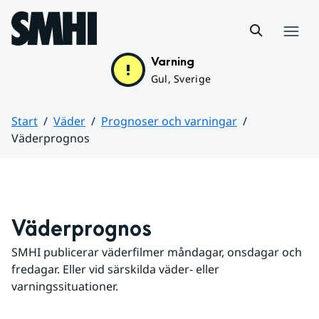
Hoppa till sidans innehåll
Meny
Varning
Gul, Sverige
Start
Väder
Prognoser och varningar
Väderprognos
Huvudinnehåll
Väderprognos
SMHI publicerar väderfilmer måndagar, onsdagar och 
fredagar. Eller vid särskilda väder- eller 
varningssituationer.