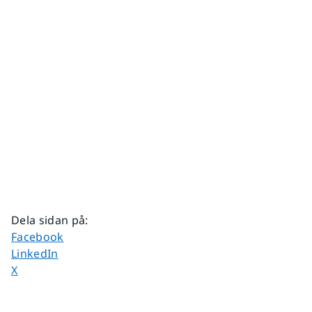
Dela sidan på
:
Dela sidan på
Facebook
Dela sidan på
LinkedIn
Dela sidan på
X