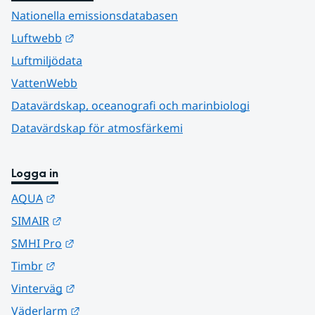
Nationella emissionsdatabasen
Länk till annan webbplats.
Luftwebb
Luftmiljödata
VattenWebb
Datavärdskap, oceanografi och marinbiologi
Datavärdskap för atmosfärkemi
Logga in
Länk till annan webbplats.
AQUA
Länk till annan webbplats.
SIMAIR
Länk till annan webbplats.
SMHI Pro
Länk till annan webbplats.
Timbr
Länk till annan webbplats.
Vinterväg
Länk till annan webbplats.
Väderlarm