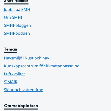
SMHI-länkar
Jobba på SMHI
Om SMHI
SMHI-bloggen
SMHI-podden
Teman
Havsmiljö i kust och hav
Kunskapscentrum för klimatanpassning
Luftkvalitet
SIMAIR
Sjöar och vattendrag
Om webbplatsen