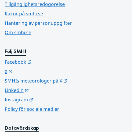
Tillgänglighetsredogörelse
Kakor på smhi.se
Hantering av personuppgifter
Om smhi.se
Följ SMHI
Länk till annan webbplats.
Facebook
Länk till annan webbplats.
X
Länk till annan webbplats.
SMHIs meteorologer på X
Länk till annan webbplats.
Linkedin
Länk till annan webbplats.
Instagram
Policy för sociala medier
Datavärdskap