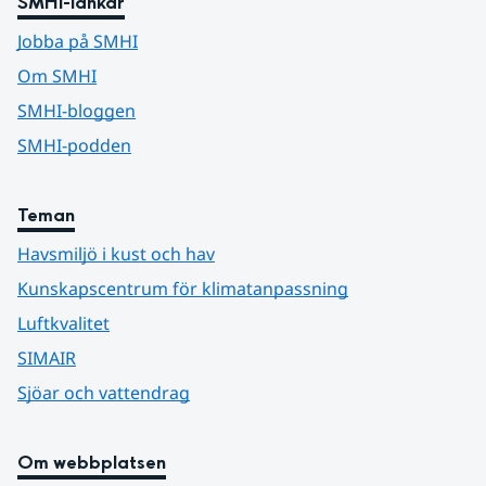
SMHI-länkar
Jobba på SMHI
Om SMHI
SMHI-bloggen
SMHI-podden
Teman
Havsmiljö i kust och hav
Kunskapscentrum för klimatanpassning
Luftkvalitet
SIMAIR
Sjöar och vattendrag
Om webbplatsen