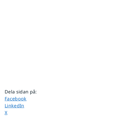
Dela sidan på
:
Dela sidan på
Facebook
Dela sidan på
LinkedIn
Dela sidan på
X