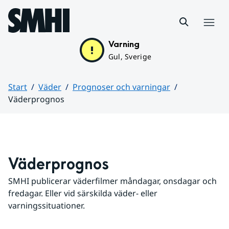
Hoppa till sidans innehåll
Meny
Varning
Gul, Sverige
Start
Väder
Prognoser och varningar
Väderprognos
Huvudinnehåll
Väderprognos
SMHI publicerar väderfilmer måndagar, onsdagar och 
fredagar. Eller vid särskilda väder- eller 
varningssituationer.