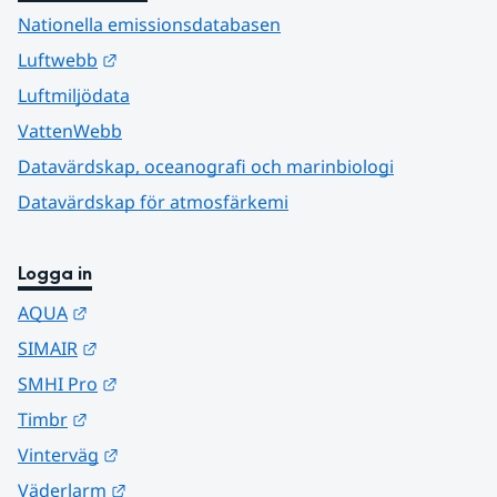
Nationella emissionsdatabasen
Länk till annan webbplats.
Luftwebb
Luftmiljödata
VattenWebb
Datavärdskap, oceanografi och marinbiologi
Datavärdskap för atmosfärkemi
Logga in
Länk till annan webbplats.
AQUA
Länk till annan webbplats.
SIMAIR
Länk till annan webbplats.
SMHI Pro
Länk till annan webbplats.
Timbr
Länk till annan webbplats.
Vinterväg
Länk till annan webbplats.
Väderlarm