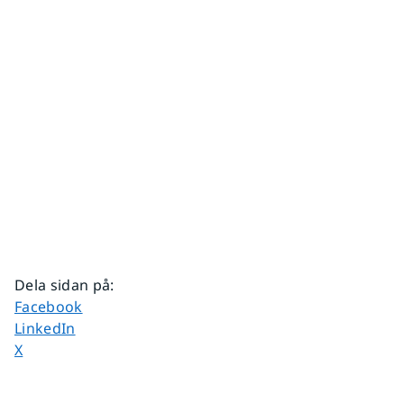
Dela sidan på
:
Dela sidan på
Facebook
Dela sidan på
LinkedIn
Dela sidan på
X