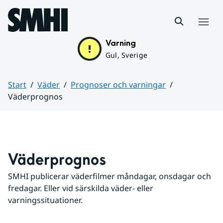
Hoppa till sidans innehåll
Meny
Varning
Gul, Sverige
Start
Väder
Prognoser och varningar
Väderprognos
Huvudinnehåll
Väderprognos
SMHI publicerar väderfilmer måndagar, onsdagar och 
fredagar. Eller vid särskilda väder- eller 
varningssituationer.