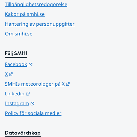
Tillgänglighetsredogörelse
Kakor på smhi.se
Hantering av personuppgifter
Om smhi.se
Följ SMHI
Länk till annan webbplats.
Facebook
Länk till annan webbplats.
X
Länk till annan webbplats.
SMHIs meteorologer på X
Länk till annan webbplats.
Linkedin
Länk till annan webbplats.
Instagram
Policy för sociala medier
Datavärdskap