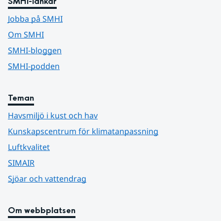
SMHI-länkar
Jobba på SMHI
Om SMHI
SMHI-bloggen
SMHI-podden
Teman
Havsmiljö i kust och hav
Kunskapscentrum för klimatanpassning
Luftkvalitet
SIMAIR
Sjöar och vattendrag
Om webbplatsen