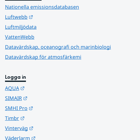
Nationella emissionsdatabasen
Länk till annan webbplats.
Luftwebb
Luftmiljödata
VattenWebb
Datavärdskap, oceanografi och marinbiologi
Datavärdskap för atmosfärkemi
Logga in
Länk till annan webbplats.
AQUA
Länk till annan webbplats.
SIMAIR
Länk till annan webbplats.
SMHI Pro
Länk till annan webbplats.
Timbr
Länk till annan webbplats.
Vinterväg
Länk till annan webbplats.
Väderlarm