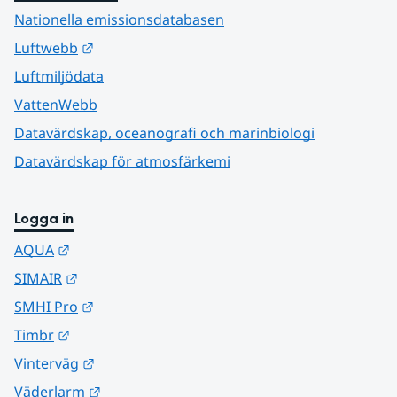
Nationella emissionsdatabasen
Länk till annan webbplats.
Luftwebb
Luftmiljödata
VattenWebb
Datavärdskap, oceanografi och marinbiologi
Datavärdskap för atmosfärkemi
Logga in
Länk till annan webbplats.
AQUA
Länk till annan webbplats.
SIMAIR
Länk till annan webbplats.
SMHI Pro
Länk till annan webbplats.
Timbr
Länk till annan webbplats.
Vinterväg
Länk till annan webbplats.
Väderlarm