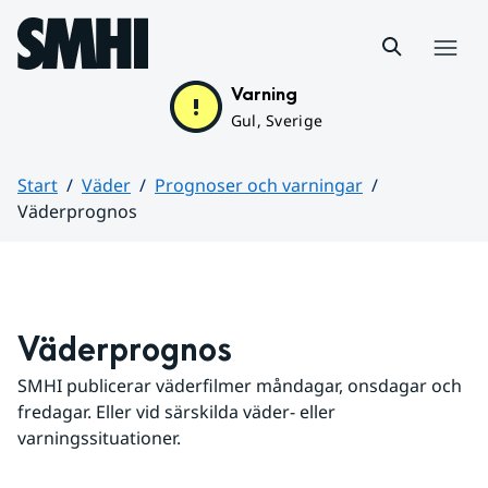
Hoppa till sidans innehåll
Meny
Varning
Gul, Sverige
Start
Väder
Prognoser och varningar
Väderprognos
Huvudinnehåll
Väderprognos
SMHI publicerar väderfilmer måndagar, onsdagar och 
fredagar. Eller vid särskilda väder- eller 
varningssituationer.