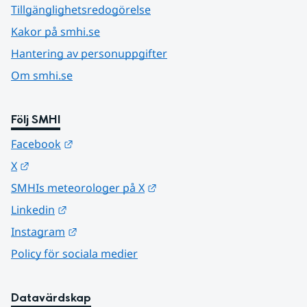
Tillgänglighetsredogörelse
Kakor på smhi.se
Hantering av personuppgifter
Om smhi.se
Följ SMHI
Länk till annan webbplats.
Facebook
Länk till annan webbplats.
X
Länk till annan webbplats.
SMHIs meteorologer på X
Länk till annan webbplats.
Linkedin
Länk till annan webbplats.
Instagram
Policy för sociala medier
Datavärdskap