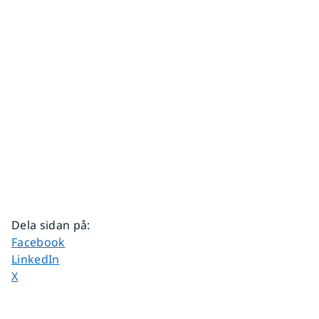
Dela sidan på
:
Dela sidan på
Facebook
Dela sidan på
LinkedIn
Dela sidan på
X