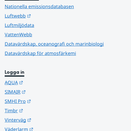
Nationella emissionsdatabasen
Länk till annan webbplats.
Luftwebb
Luftmiljödata
VattenWebb
Datavärdskap, oceanografi och marinbiologi
Datavärdskap för atmosfärkemi
Logga in
Länk till annan webbplats.
AQUA
Länk till annan webbplats.
SIMAIR
Länk till annan webbplats.
SMHI Pro
Länk till annan webbplats.
Timbr
Länk till annan webbplats.
Vinterväg
Länk till annan webbplats.
Väderlarm