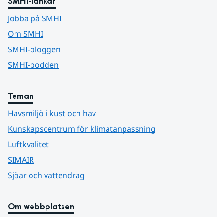
SMHI-länkar
Jobba på SMHI
Om SMHI
SMHI-bloggen
SMHI-podden
Teman
Havsmiljö i kust och hav
Kunskapscentrum för klimatanpassning
Luftkvalitet
SIMAIR
Sjöar och vattendrag
Om webbplatsen