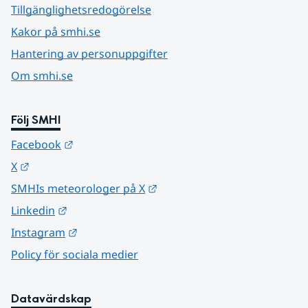
Tillgänglighetsredogörelse
Kakor på smhi.se
Hantering av personuppgifter
Om smhi.se
Följ SMHI
Länk till annan webbplats.
Facebook
Länk till annan webbplats.
X
Länk till annan webbplats.
SMHIs meteorologer på X
Länk till annan webbplats.
Linkedin
Länk till annan webbplats.
Instagram
Policy för sociala medier
Datavärdskap