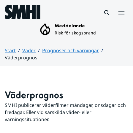
Hoppa till sidans innehåll
Meny
Meddelande
Risk för skogsbrand
Start
Väder
Prognoser och varningar
Väderprognos
Huvudinnehåll
Väderprognos
SMHI publicerar väderfilmer måndagar, onsdagar och 
fredagar. Eller vid särskilda väder- eller 
varningssituationer.