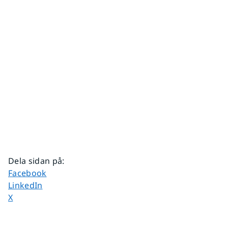
Dela sidan på
:
Dela sidan på
Facebook
Dela sidan på
LinkedIn
Dela sidan på
X