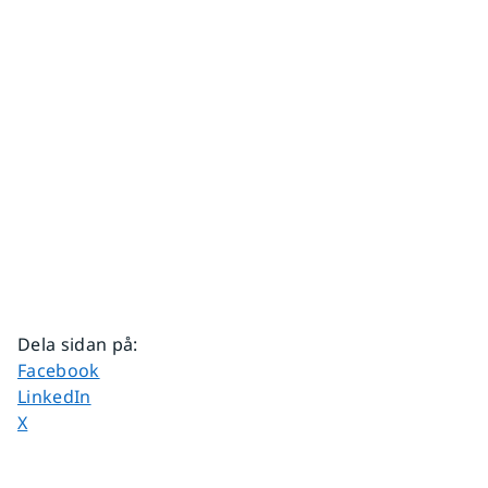
Dela sidan på
:
Dela sidan på
Facebook
Dela sidan på
LinkedIn
Dela sidan på
X