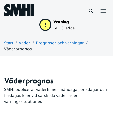
Hoppa till sidans innehåll
Meny
Varning
Gul, Sverige
Start
Väder
Prognoser och varningar
Väderprognos
Huvudinnehåll
Väderprognos
SMHI publicerar väderfilmer måndagar, onsdagar och 
fredagar. Eller vid särskilda väder- eller 
varningssituationer.