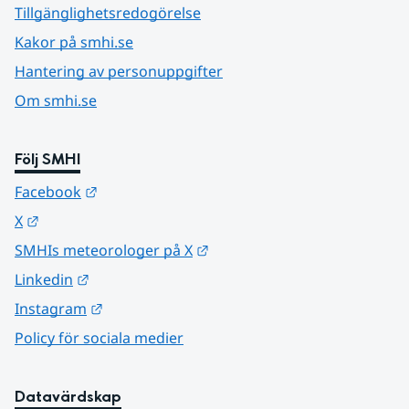
Tillgänglighetsredogörelse
Kakor på smhi.se
Hantering av personuppgifter
Om smhi.se
Följ SMHI
Länk till annan webbplats.
Facebook
Länk till annan webbplats.
X
Länk till annan webbplats.
SMHIs meteorologer på X
Länk till annan webbplats.
Linkedin
Länk till annan webbplats.
Instagram
Policy för sociala medier
Datavärdskap