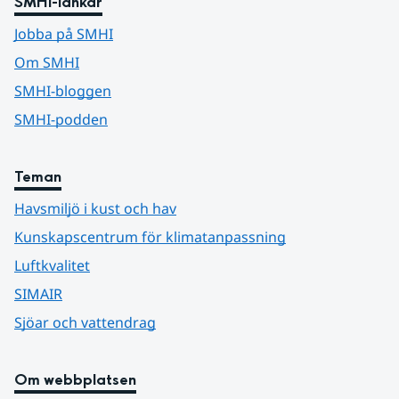
SMHI-länkar
Jobba på SMHI
Om SMHI
SMHI-bloggen
SMHI-podden
Teman
Havsmiljö i kust och hav
Kunskapscentrum för klimatanpassning
Luftkvalitet
SIMAIR
Sjöar och vattendrag
Om webbplatsen