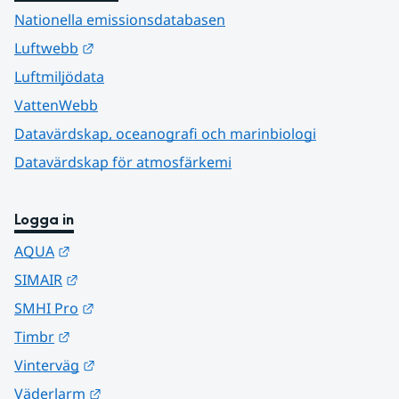
Nationella emissionsdatabasen
Länk till annan webbplats.
Luftwebb
Luftmiljödata
VattenWebb
Datavärdskap, oceanografi och marinbiologi
Datavärdskap för atmosfärkemi
Logga in
Länk till annan webbplats.
AQUA
Länk till annan webbplats.
SIMAIR
Länk till annan webbplats.
SMHI Pro
Länk till annan webbplats.
Timbr
Länk till annan webbplats.
Vinterväg
Länk till annan webbplats.
Väderlarm