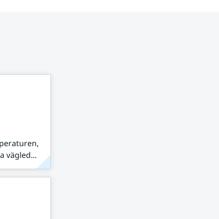
peraturen,
 vägled...