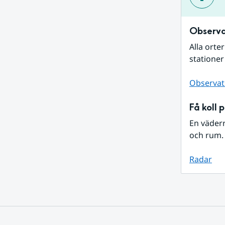
Observa
Alla orte
stationer
Observat
Få koll 
En väder
och rum. 
Radar