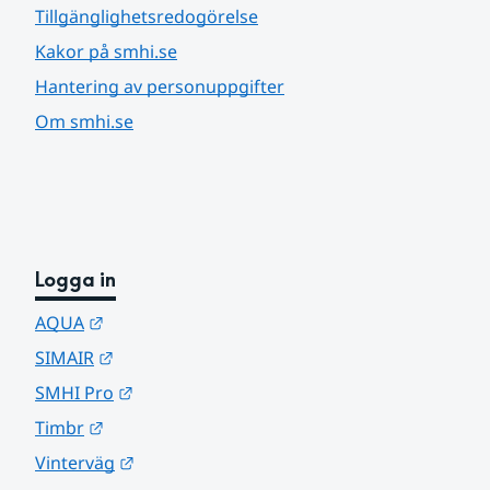
Tillgänglighetsredogörelse
Kakor på smhi.se
Hantering av personuppgifter
Om smhi.se
Logga in
Länk till annan webbplats.
AQUA
Länk till annan webbplats.
SIMAIR
Länk till annan webbplats.
SMHI Pro
Länk till annan webbplats.
Timbr
Länk till annan webbplats.
Vinterväg