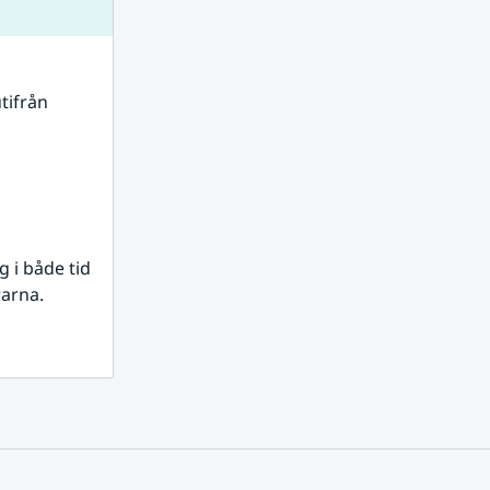
tifrån 
i både tid 
rarna.