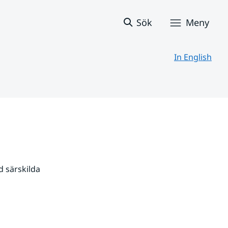
Sök
Meny
In English
 särskilda 