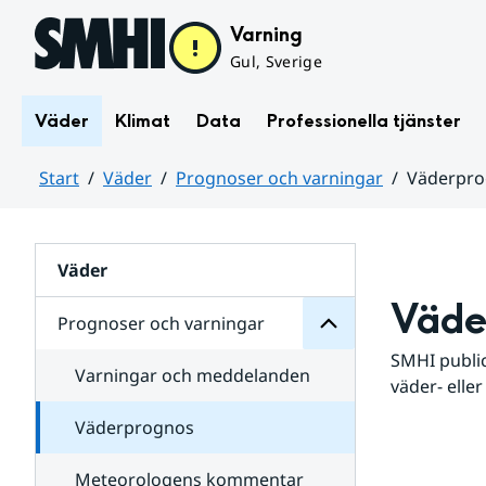
Hoppa till sidans innehåll
Varning
Gul, Sverige
Väder
Klimat
Data
Professionella tjänster
Start
Väder
Prognoser och varningar
Väderpr
varningar
och
Huvudinnehåll
Prognoser
för
Undersidor
Väder
Väde
Prognoser och varningar
SMHI public
Varningar och meddelanden
väder- eller
Väderprognos
Meteorologens kommentar