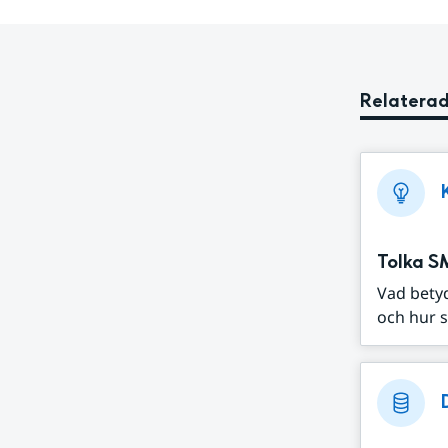
Relaterad
Tolka S
Vad bety
och hur s