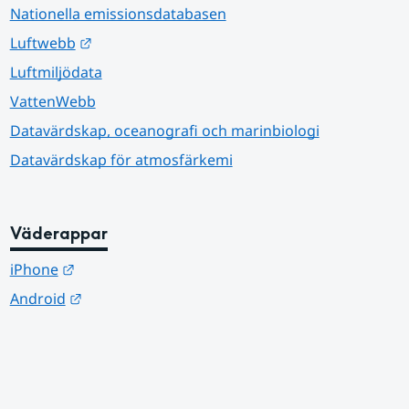
Nationella emissionsdatabasen
Länk till annan webbplats.
Luftwebb
Luftmiljödata
VattenWebb
Datavärdskap, oceanografi och marinbiologi
Datavärdskap för atmosfärkemi
Väderappar
Länk till annan webbplats.
iPhone
Länk till annan webbplats.
Android