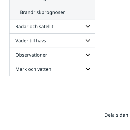
Brandriskprognoser
Radar och satellit
Väder till havs
Undersidor
för
Radar
Observationer
Undersidor
och
för
satellit
Väder
Mark och vatten
Undersidor
till
för
havs
Observationer
Undersidor
för
Mark
och
vatten
Dela sidan