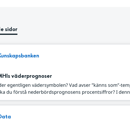
e sidor
Kunskapsbanken
MHIs väderprognoser
der egentligen vädersymbolen? Vad avser ”känns som”-tem
ka du förstå nederbördsprognosens procentsiffror? I denna
Data