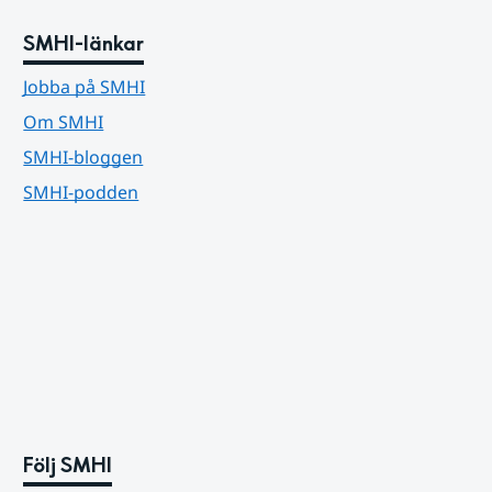
SMHI-länkar
Jobba på SMHI
Om SMHI
SMHI-bloggen
SMHI-podden
Följ SMHI