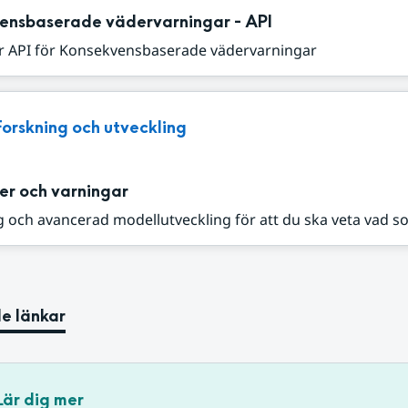
ensbaserade vädervarningar - API
r API för Konsekvensbaserade vädervarningar
Forskning och utveckling
er och varningar
 och avancerad modellutveckling för att du ska veta vad s
e länkar
Lär dig mer