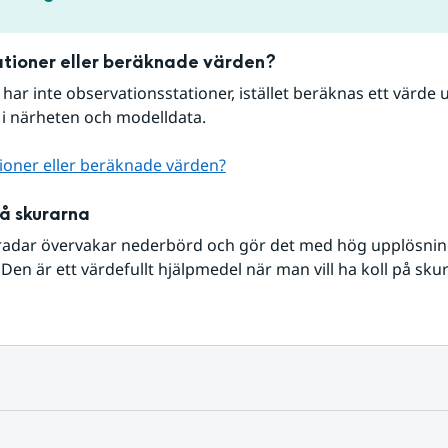
tioner eller beräknade värden?
r har inte observationsstationer, istället beräknas ett värde u
 i närheten och modelldata.
ioner eller beräknade värden?
på skurarna
radar övervakar nederbörd och gör det med hög upplösning 
Den är ett värdefullt hjälpmedel när man vill ha koll på sku