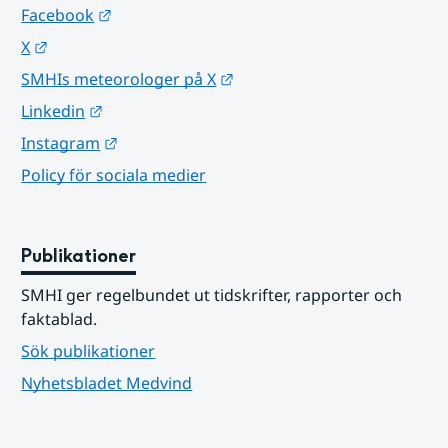
Länk till annan webbplats.
Facebook
Länk till annan webbplats.
X
Länk till annan webbplats.
SMHIs meteorologer på X
Länk till annan webbplats.
Linkedin
Länk till annan webbplats.
Instagram
Policy för sociala medier
Publikationer
SMHI ger regelbundet ut tidskrifter, rapporter och 
faktablad.
Sök publikationer
Nyhetsbladet Medvind