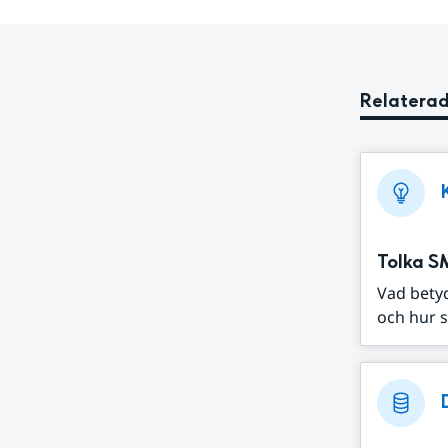
Relaterad
Tolka S
Vad bety
och hur s