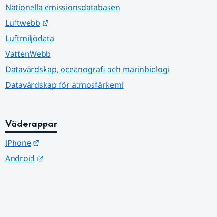
Nationella emissionsdatabasen
Länk till annan webbplats.
Luftwebb
Luftmiljödata
VattenWebb
Datavärdskap, oceanografi och marinbiologi
Datavärdskap för atmosfärkemi
Väderappar
Länk till annan webbplats.
iPhone
Länk till annan webbplats.
Android