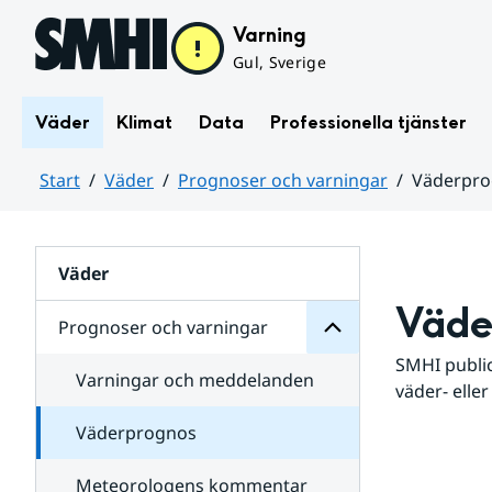
Hoppa till sidans innehåll
Varning
Gul, Sverige
Väder
Klimat
Data
Professionella tjänster
Start
Väder
Prognoser och varningar
Väderpr
varningar
och
Huvudinnehåll
Prognoser
för
Undersidor
Väder
Väde
Prognoser och varningar
SMHI public
Varningar och meddelanden
väder- eller
Väderprognos
Meteorologens kommentar