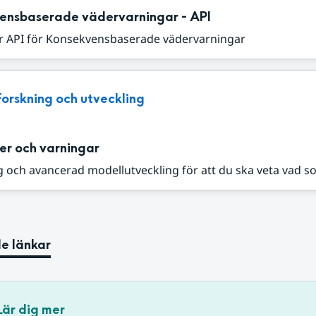
ensbaserade vädervarningar - API
r API för Konsekvensbaserade vädervarningar
Forskning och utveckling
er och varningar
 och avancerad modellutveckling för att du ska veta vad s
e länkar
Lär dig mer