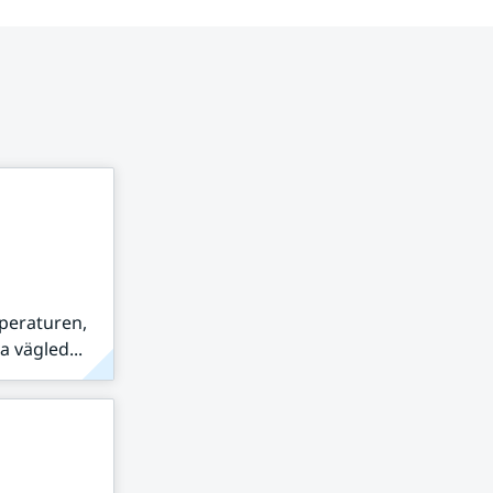
peraturen,
 vägled...