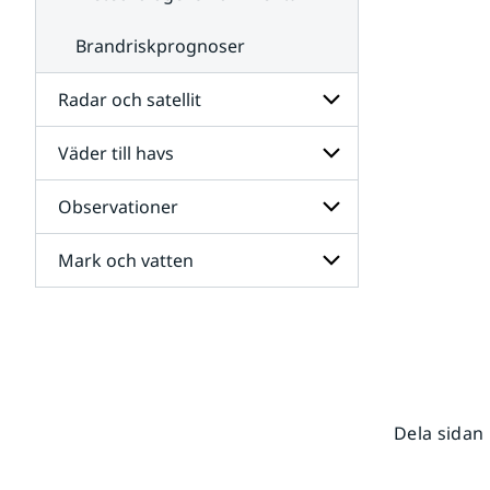
Brandriskprognoser
Radar och satellit
Väder till havs
Undersidor
för
Radar
Observationer
Undersidor
och
för
satellit
Väder
Mark och vatten
Undersidor
till
för
havs
Observationer
Undersidor
för
Mark
och
vatten
Dela sidan