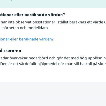
tioner eller beräknade värden?
r har inte observationsstationer, istället beräknas ett värde u
 i närheten och modelldata.
ioner eller beräknade värden?
på skurarna
radar övervakar nederbörd och gör det med hög upplösning 
Den är ett värdefullt hjälpmedel när man vill ha koll på sku