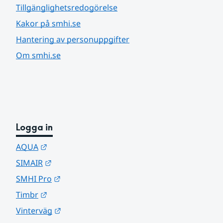
Tillgänglighetsredogörelse
Kakor på smhi.se
Hantering av personuppgifter
Om smhi.se
Logga in
Länk till annan webbplats.
AQUA
Länk till annan webbplats.
SIMAIR
Länk till annan webbplats.
SMHI Pro
Länk till annan webbplats.
Timbr
Länk till annan webbplats.
Vinterväg