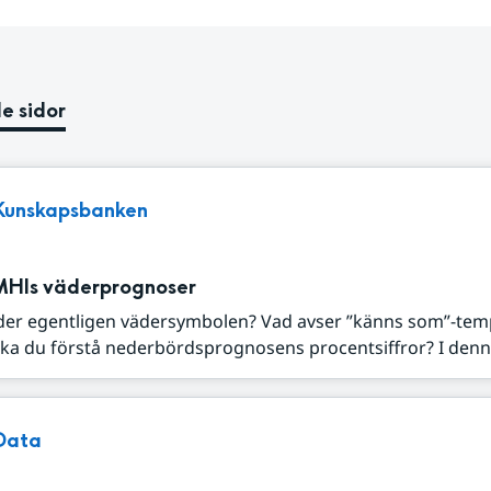
e sidor
Kunskapsbanken
MHIs väderprognoser
der egentligen vädersymbolen? Vad avser ”känns som”-tem
ka du förstå nederbördsprognosens procentsiffror? I denna
Data