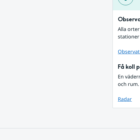
Observa
Alla orte
stationer
Observat
Få koll 
En väder
och rum. 
Radar