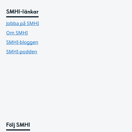
SMHI-länkar
Jobba på SMHI
Om SMHI
SMHI-bloggen
SMHI-podden
Följ SMHI