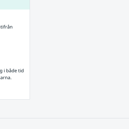
tifrån 
i både tid 
rarna.