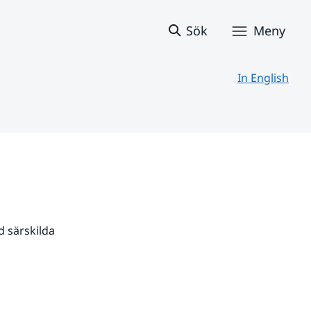
Sök
Meny
In English
 särskilda 