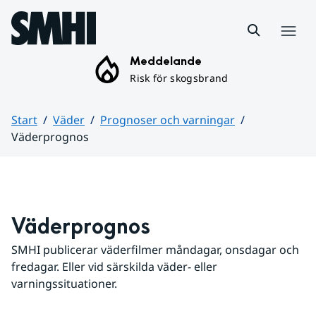
Hoppa till sidans innehåll
Meny
Meddelande
Risk för skogsbrand
Start
Väder
Prognoser och varningar
Väderprognos
Huvudinnehåll
Väderprognos
SMHI publicerar väderfilmer måndagar, onsdagar och 
fredagar. Eller vid särskilda väder- eller 
varningssituationer.