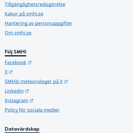
Tillgänglighetsredogörelse
Kakor på smhi.se
Hantering av personuppgifter
Om smhi.se
Följ SMHI
Länk till annan webbplats.
Facebook
Länk till annan webbplats.
X
Länk till annan webbplats.
SMHIs meteorologer på X
Länk till annan webbplats.
Linkedin
Länk till annan webbplats.
Instagram
Policy för sociala medier
Datavärdskap