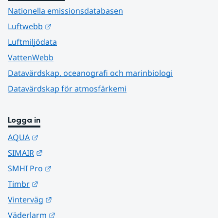
Nationella emissionsdatabasen
Länk till annan webbplats.
Luftwebb
Luftmiljödata
VattenWebb
Datavärdskap, oceanografi och marinbiologi
Datavärdskap för atmosfärkemi
Logga in
Länk till annan webbplats.
AQUA
Länk till annan webbplats.
SIMAIR
Länk till annan webbplats.
SMHI Pro
Länk till annan webbplats.
Timbr
Länk till annan webbplats.
Vinterväg
Länk till annan webbplats.
Väderlarm