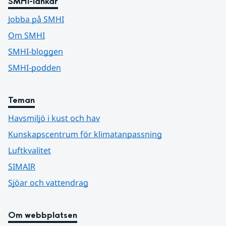
SMHI-länkar
Jobba på SMHI
Om SMHI
SMHI-bloggen
SMHI-podden
Teman
Havsmiljö i kust och hav
Kunskapscentrum för klimatanpassning
Luftkvalitet
SIMAIR
Sjöar och vattendrag
Om webbplatsen