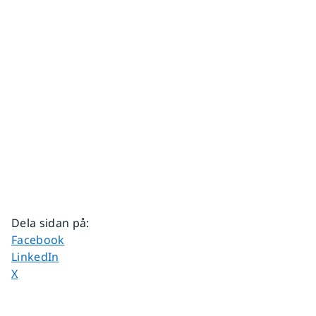
Dela sidan på
:
Dela sidan på
Facebook
Dela sidan på
LinkedIn
Dela sidan på
X