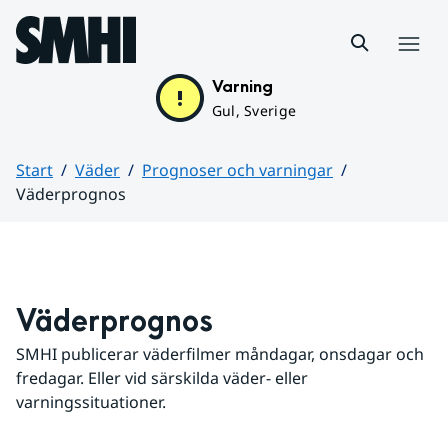
Hoppa till sidans innehåll
Meny
Varning
Gul, Sverige
Start
Väder
Prognoser och varningar
Väderprognos
Huvudinnehåll
Väderprognos
SMHI publicerar väderfilmer måndagar, onsdagar och 
fredagar. Eller vid särskilda väder- eller 
varningssituationer.