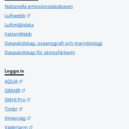
Nationella emissionsdatabasen
Länk till annan webbplats.
Luftwebb
Luftmiljödata
VattenWebb
Datavärdskap, oceanografi och marinbiologi
Datavärdskap för atmosfärkemi
Logga in
Länk till annan webbplats.
AQUA
Länk till annan webbplats.
SIMAIR
Länk till annan webbplats.
SMHI Pro
Länk till annan webbplats.
Timbr
Länk till annan webbplats.
Vinterväg
Länk till annan webbplats.
Väderlarm