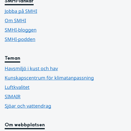
SMHI-länkar
Jobba på SMHI
Om SMHI
SMHI-bloggen
SMHI-podden
Teman
Havsmiljö i kust och hav
Kunskapscentrum för klimatanpassning
Luftkvalitet
SIMAIR
Sjöar och vattendrag
Om webbplatsen