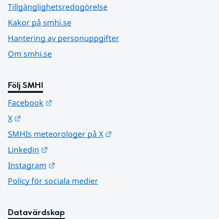
Tillgänglighetsredogörelse
Kakor på smhi.se
Hantering av personuppgifter
Om smhi.se
Följ SMHI
Länk till annan webbplats.
Facebook
Länk till annan webbplats.
X
Länk till annan webbplats.
SMHIs meteorologer på X
Länk till annan webbplats.
Linkedin
Länk till annan webbplats.
Instagram
Policy för sociala medier
Datavärdskap