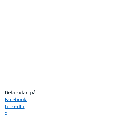
Dela sidan på
:
Dela sidan på
Facebook
Dela sidan på
LinkedIn
Dela sidan på
X