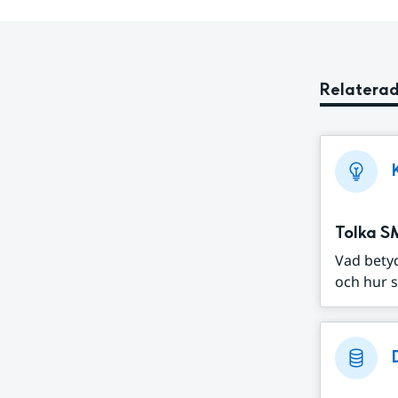
Relaterad
Tolka S
Vad bety
och hur s