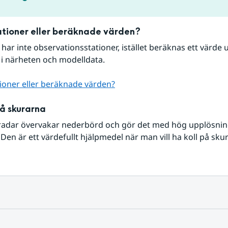
tioner eller beräknade värden?
r har inte observationsstationer, istället beräknas ett värde u
 i närheten och modelldata.
ioner eller beräknade värden?
på skurarna
radar övervakar nederbörd och gör det med hög upplösning 
Den är ett värdefullt hjälpmedel när man vill ha koll på sku