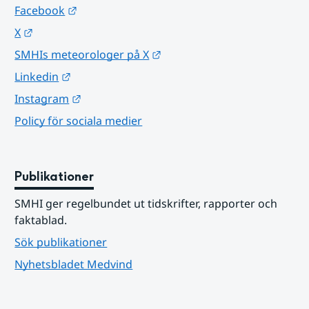
Länk till annan webbplats.
Facebook
Länk till annan webbplats.
X
Länk till annan webbplats.
SMHIs meteorologer på X
Länk till annan webbplats.
Linkedin
Länk till annan webbplats.
Instagram
Policy för sociala medier
Publikationer
SMHI ger regelbundet ut tidskrifter, rapporter och 
faktablad.
Sök publikationer
Nyhetsbladet Medvind