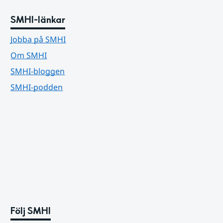
SMHI-länkar
Jobba på SMHI
Om SMHI
SMHI-bloggen
SMHI-podden
Följ SMHI