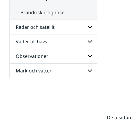
Brandriskprognoser
Radar och satellit
Väder till havs
Undersidor
för
Radar
Observationer
Undersidor
och
för
satellit
Väder
Mark och vatten
Undersidor
till
för
havs
Observationer
Undersidor
för
Mark
och
vatten
Dela sidan