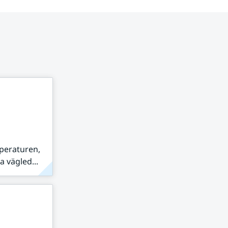
peraturen,
 vägled...