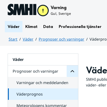
Hoppa till sidans innehåll
Varning
Gul, Sverige
Väder
Klimat
Data
Professionella tjänster
Start
Väder
Prognoser och varningar
Väderpr
varningar
och
Huvudinnehåll
Prognoser
för
Undersidor
Väder
Väde
Prognoser och varningar
SMHI public
Varningar och meddelanden
väder- eller
Väderprognos
Meteorologens kommentar