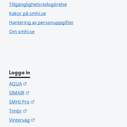
Tillgänglighetsredogörelse
Kakor på smhi.se
Hantering av personuppgifter
Om smhi.se
Logga in
Länk till annan webbplats.
AQUA
Länk till annan webbplats.
SIMAIR
Länk till annan webbplats.
SMHI Pro
Länk till annan webbplats.
Timbr
Länk till annan webbplats.
Vinterväg