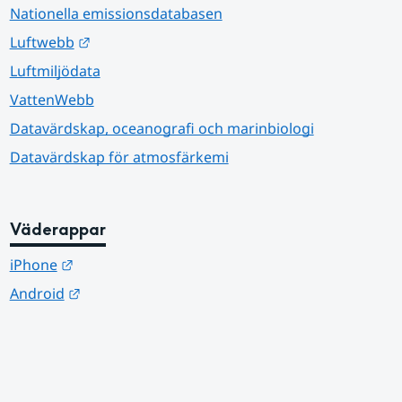
Nationella emissionsdatabasen
Länk till annan webbplats.
Luftwebb
Luftmiljödata
VattenWebb
Datavärdskap, oceanografi och marinbiologi
Datavärdskap för atmosfärkemi
Väderappar
Länk till annan webbplats.
iPhone
Länk till annan webbplats.
Android