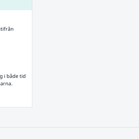
tifrån 
i både tid 
rarna.