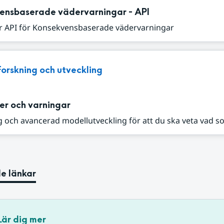
ensbaserade vädervarningar - API
r API för Konsekvensbaserade vädervarningar
Forskning och utveckling
er och varningar
 och avancerad modellutveckling för att du ska veta vad s
e länkar
Lär dig mer