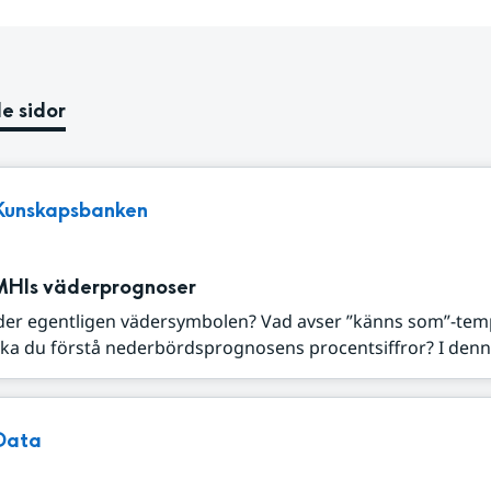
e sidor
Kunskapsbanken
MHIs väderprognoser
der egentligen vädersymbolen? Vad avser ”känns som”-tem
ka du förstå nederbördsprognosens procentsiffror? I denna
Data