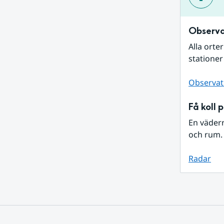
Observa
Alla orte
stationer
Observat
Få koll 
En väder
och rum. 
Radar