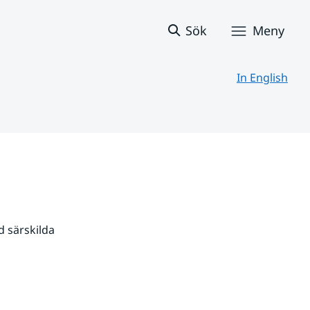
Sök
Meny
In English
 särskilda 