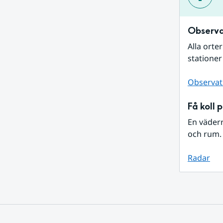
Observa
Alla orte
stationer
Observat
Få koll 
En väder
och rum. 
Radar