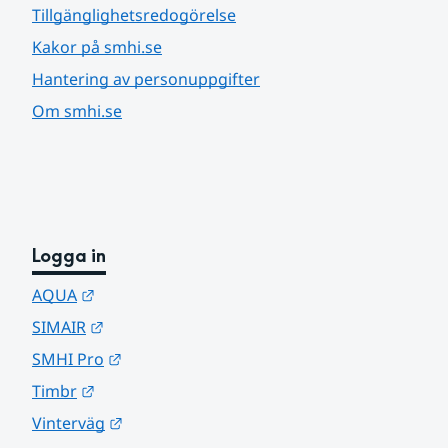
Tillgänglighetsredogörelse
Kakor på smhi.se
Hantering av personuppgifter
Om smhi.se
Logga in
Länk till annan webbplats.
AQUA
Länk till annan webbplats.
SIMAIR
Länk till annan webbplats.
SMHI Pro
Länk till annan webbplats.
Timbr
Länk till annan webbplats.
Vinterväg