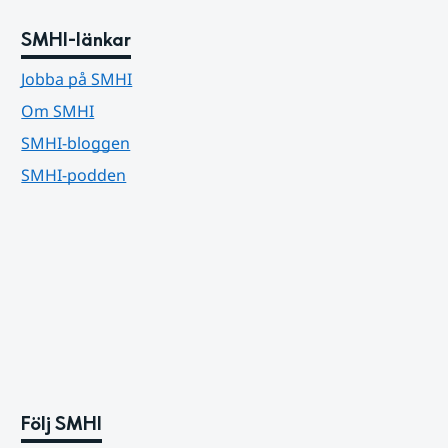
SMHI-länkar
Jobba på SMHI
Om SMHI
SMHI-bloggen
SMHI-podden
Följ SMHI