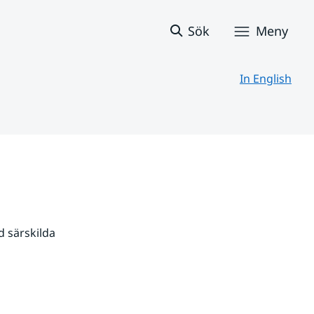
Sök
Meny
In English
 särskilda 