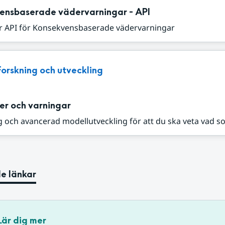
ensbaserade vädervarningar - API
r API för Konsekvensbaserade vädervarningar
Forskning och utveckling
er och varningar
 och avancerad modellutveckling för att du ska veta vad s
e länkar
Lär dig mer