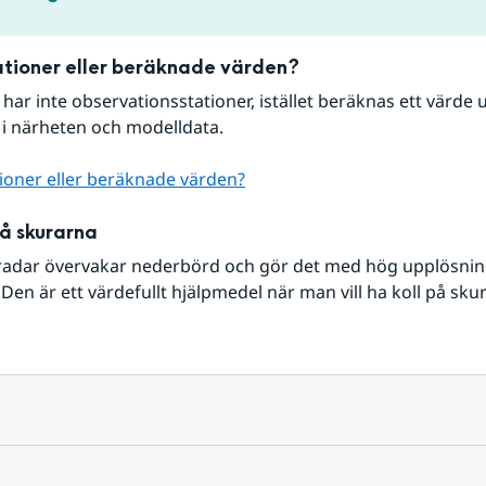
tioner eller beräknade värden?
r har inte observationsstationer, istället beräknas ett värde u
 i närheten och modelldata.
ioner eller beräknade värden?
på skurarna
radar övervakar nederbörd och gör det med hög upplösning 
Den är ett värdefullt hjälpmedel när man vill ha koll på sku