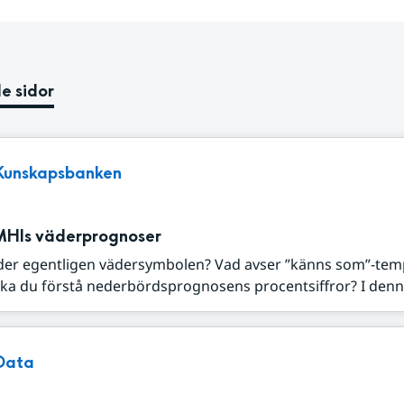
e sidor
Kunskapsbanken
MHIs väderprognoser
der egentligen vädersymbolen? Vad avser ”känns som”-tem
ka du förstå nederbördsprognosens procentsiffror? I denna
Data