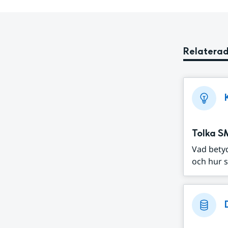
Relaterad
Tolka S
Vad bety
och hur s