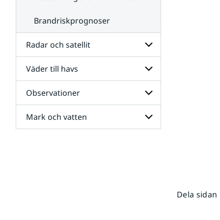
Brandriskprognoser
Radar och satellit
Väder till havs
Undersidor
för
Radar
Observationer
Undersidor
och
för
satellit
Väder
Mark och vatten
Undersidor
till
för
havs
Observationer
Undersidor
för
Mark
och
vatten
Dela sidan