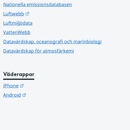
Nationella emissionsdatabasen
Länk till annan webbplats.
Luftwebb
Luftmiljödata
VattenWebb
Datavärdskap, oceanografi och marinbiologi
Datavärdskap för atmosfärkemi
Väderappar
Länk till annan webbplats.
iPhone
Länk till annan webbplats.
Android