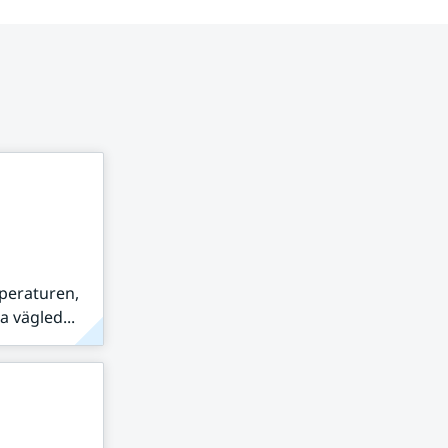
peraturen,
 vägled...