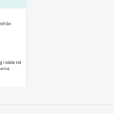
tifrån 
i både tid 
rarna.