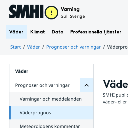
Hoppa till sidans innehåll
Varning
Gul, Sverige
Väder
Klimat
Data
Professionella tjänster
Start
Väder
Prognoser och varningar
Väderpr
varningar
och
Huvudinnehåll
Prognoser
för
Undersidor
Väder
Väde
Prognoser och varningar
SMHI public
Varningar och meddelanden
väder- eller
Väderprognos
Meteorologens kommentar