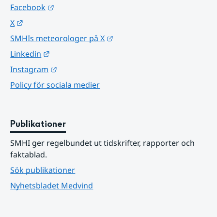
Länk till annan webbplats.
Facebook
Länk till annan webbplats.
X
Länk till annan webbplats.
SMHIs meteorologer på X
Länk till annan webbplats.
Linkedin
Länk till annan webbplats.
Instagram
Policy för sociala medier
Publikationer
SMHI ger regelbundet ut tidskrifter, rapporter och 
faktablad.
Sök publikationer
Nyhetsbladet Medvind