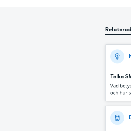
Relaterad
Tolka S
Vad bety
och hur s