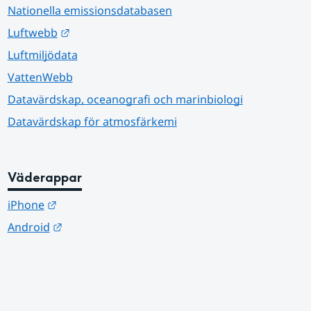
Nationella emissionsdatabasen
Länk till annan webbplats.
Luftwebb
Luftmiljödata
VattenWebb
Datavärdskap, oceanografi och marinbiologi
Datavärdskap för atmosfärkemi
Väderappar
Länk till annan webbplats.
iPhone
Länk till annan webbplats.
Android