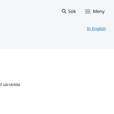
Sök
Meny
In English
 särskilda 