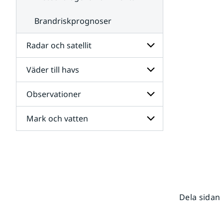
Brandriskprognoser
Radar och satellit
Väder till havs
Undersidor
för
Radar
Observationer
Undersidor
och
för
satellit
Väder
Mark och vatten
Undersidor
till
för
havs
Observationer
Undersidor
för
Mark
och
vatten
Dela sidan