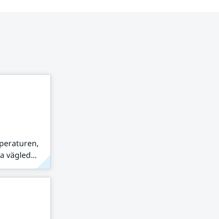
peraturen,
 vägled...