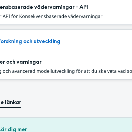
ensbaserade vädervarningar - API
r API för Konsekvensbaserade vädervarningar
Forskning och utveckling
er och varningar
 och avancerad modellutveckling för att du ska veta vad s
e länkar
Lär dig mer