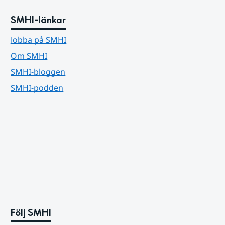
SMHI-länkar
Jobba på SMHI
Om SMHI
SMHI-bloggen
SMHI-podden
Följ SMHI