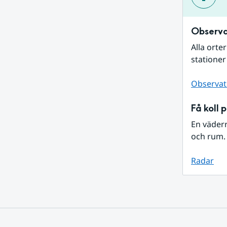
Observa
Alla orte
stationer
Observat
Få koll 
En väder
och rum. 
Radar