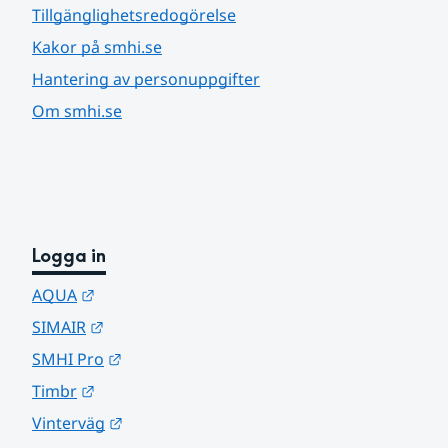
Tillgänglighetsredogörelse
Kakor på smhi.se
Hantering av personuppgifter
Om smhi.se
Logga in
Länk till annan webbplats.
AQUA
Länk till annan webbplats.
SIMAIR
Länk till annan webbplats.
SMHI Pro
Länk till annan webbplats.
Timbr
Länk till annan webbplats.
Vinterväg