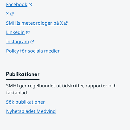
Länk till annan webbplats.
Facebook
Länk till annan webbplats.
X
Länk till annan webbplats.
SMHIs meteorologer på X
Länk till annan webbplats.
Linkedin
Länk till annan webbplats.
Instagram
Policy för sociala medier
Publikationer
SMHI ger regelbundet ut tidskrifter, rapporter och 
faktablad.
Sök publikationer
Nyhetsbladet Medvind