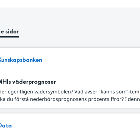
e sidor
Kunskapsbanken
MHIs väderprognoser
der egentligen vädersymbolen? Vad avser ”känns som”-tem
ka du förstå nederbördsprognosens procentsiffror? I denna
Data