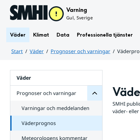
Hoppa till sidans innehåll
Varning
Gul, Sverige
Väder
Klimat
Data
Professionella tjänster
Start
Väder
Prognoser och varningar
Väderpr
varningar
och
Huvudinnehåll
Prognoser
för
Undersidor
Väder
Väde
Prognoser och varningar
SMHI public
Varningar och meddelanden
väder- eller
Väderprognos
Meteorologens kommentar