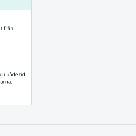
tifrån 
i både tid 
rarna.