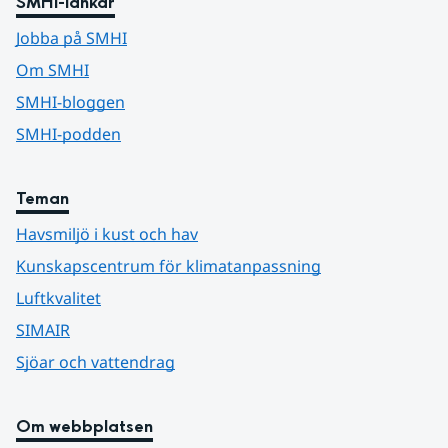
SMHI-länkar
Jobba på SMHI
Om SMHI
SMHI-bloggen
SMHI-podden
Teman
Havsmiljö i kust och hav
Kunskapscentrum för klimatanpassning
Luftkvalitet
SIMAIR
Sjöar och vattendrag
Om webbplatsen