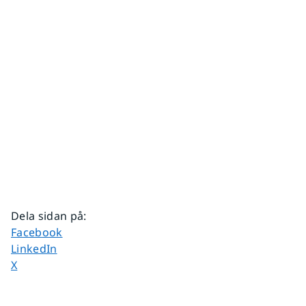
Dela sidan på
:
Dela sidan på
Facebook
Dela sidan på
LinkedIn
Dela sidan på
X