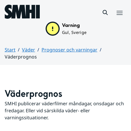
Hoppa till sidans innehåll
Meny
Varning
Gul, Sverige
Start
Väder
Prognoser och varningar
Väderprognos
Huvudinnehåll
Väderprognos
SMHI publicerar väderfilmer måndagar, onsdagar och 
fredagar. Eller vid särskilda väder- eller 
varningssituationer.