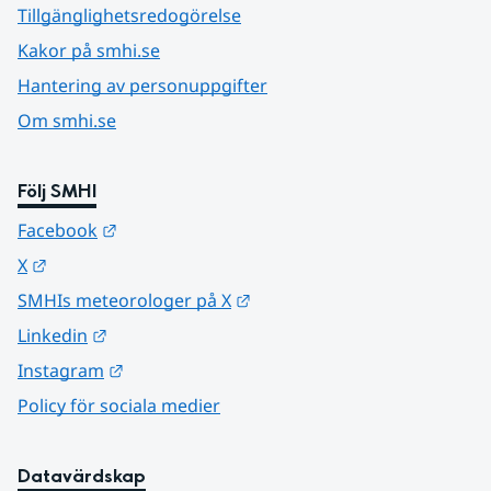
Tillgänglighetsredogörelse
Kakor på smhi.se
Hantering av personuppgifter
Om smhi.se
Följ SMHI
Länk till annan webbplats.
Facebook
Länk till annan webbplats.
X
Länk till annan webbplats.
SMHIs meteorologer på X
Länk till annan webbplats.
Linkedin
Länk till annan webbplats.
Instagram
Policy för sociala medier
Datavärdskap