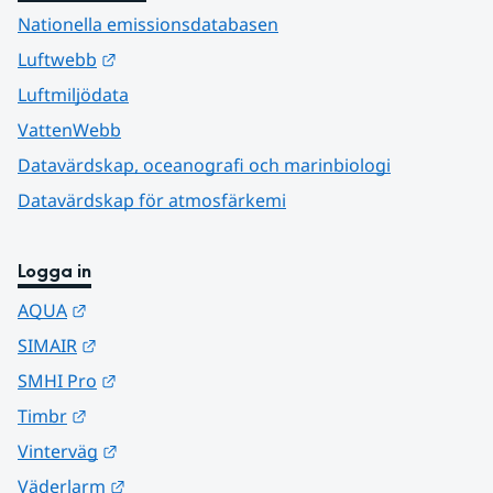
Nationella emissionsdatabasen
Länk till annan webbplats.
Luftwebb
Luftmiljödata
VattenWebb
Datavärdskap, oceanografi och marinbiologi
Datavärdskap för atmosfärkemi
Logga in
Länk till annan webbplats.
AQUA
Länk till annan webbplats.
SIMAIR
Länk till annan webbplats.
SMHI Pro
Länk till annan webbplats.
Timbr
Länk till annan webbplats.
Vinterväg
Länk till annan webbplats.
Väderlarm