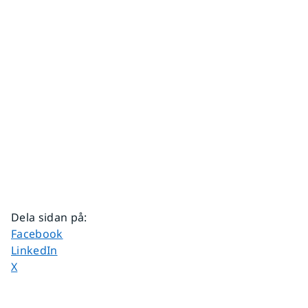
Dela sidan på
:
Dela sidan på
Facebook
Dela sidan på
LinkedIn
Dela sidan på
X