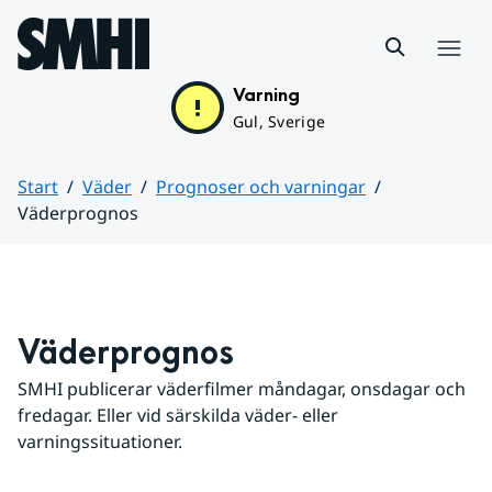
Hoppa till sidans innehåll
Meny
Varning
Gul, Sverige
Start
Väder
Prognoser och varningar
Väderprognos
Huvudinnehåll
Väderprognos
SMHI publicerar väderfilmer måndagar, onsdagar och 
fredagar. Eller vid särskilda väder- eller 
varningssituationer.