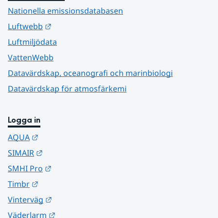
Nationella emissionsdatabasen
Länk till annan webbplats.
Luftwebb
Luftmiljödata
VattenWebb
Datavärdskap, oceanografi och marinbiologi
Datavärdskap för atmosfärkemi
Logga in
Länk till annan webbplats.
AQUA
Länk till annan webbplats.
SIMAIR
Länk till annan webbplats.
SMHI Pro
Länk till annan webbplats.
Timbr
Länk till annan webbplats.
Vinterväg
Länk till annan webbplats.
Väderlarm