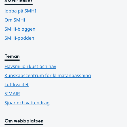
SMHI-länkar
Jobba på SMHI
Om SMHI
SMHI-bloggen
SMHI-podden
Teman
Havsmiljö i kust och hav
Kunskapscentrum för klimatanpassning
Luftkvalitet
SIMAIR
Sjöar och vattendrag
Om webbplatsen