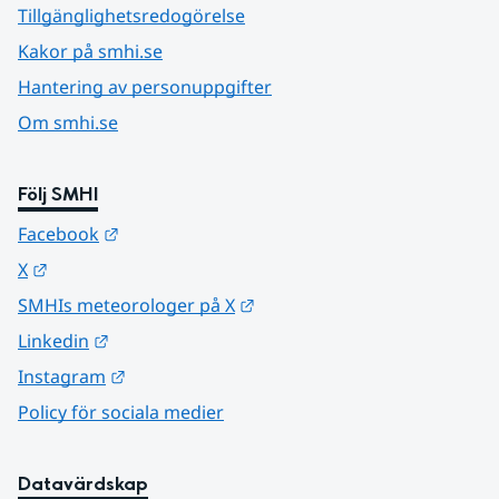
Tillgänglighetsredogörelse
Kakor på smhi.se
Hantering av personuppgifter
Om smhi.se
Följ SMHI
Länk till annan webbplats.
Facebook
Länk till annan webbplats.
X
Länk till annan webbplats.
SMHIs meteorologer på X
Länk till annan webbplats.
Linkedin
Länk till annan webbplats.
Instagram
Policy för sociala medier
Datavärdskap