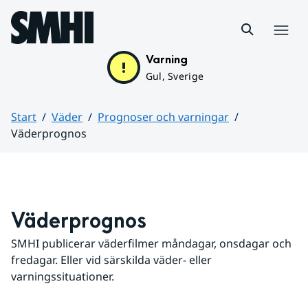
Hoppa till sidans innehåll
Meny
Varning
Gul, Sverige
Start
Väder
Prognoser och varningar
Väderprognos
Huvudinnehåll
Väderprognos
SMHI publicerar väderfilmer måndagar, onsdagar och 
fredagar. Eller vid särskilda väder- eller 
varningssituationer.