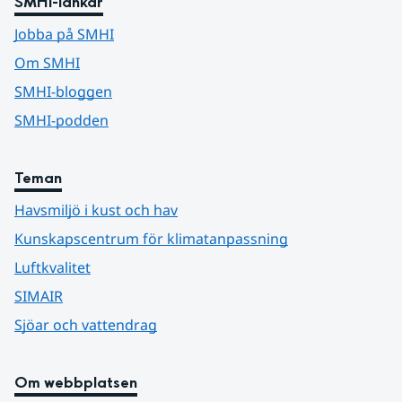
SMHI-länkar
Jobba på SMHI
Om SMHI
SMHI-bloggen
SMHI-podden
Teman
Havsmiljö i kust och hav
Kunskapscentrum för klimatanpassning
Luftkvalitet
SIMAIR
Sjöar och vattendrag
Om webbplatsen