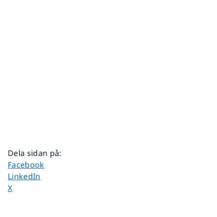
Dela sidan på
:
Dela sidan på
Facebook
Dela sidan på
LinkedIn
Dela sidan på
X