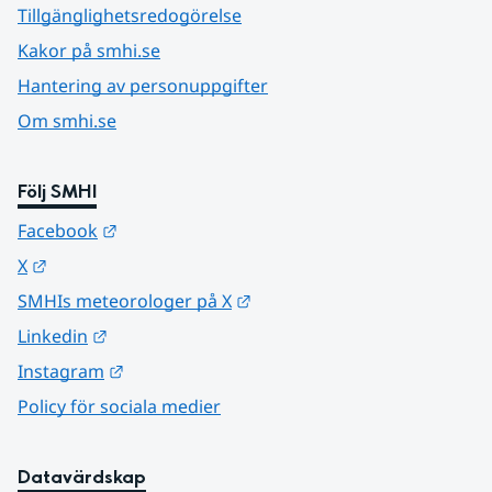
Tillgänglighetsredogörelse
Kakor på smhi.se
Hantering av personuppgifter
Om smhi.se
Följ SMHI
Länk till annan webbplats.
Facebook
Länk till annan webbplats.
X
Länk till annan webbplats.
SMHIs meteorologer på X
Länk till annan webbplats.
Linkedin
Länk till annan webbplats.
Instagram
Policy för sociala medier
Datavärdskap