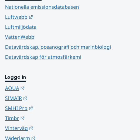
Nationella emissionsdatabasen
Länk till annan webbplats.
Luftwebb
Luftmiljödata
VattenWebb
Datavärdskap, oceanografi och marinbiologi
Datavärdskap för atmosfärkemi
Logga in
Länk till annan webbplats.
AQUA
Länk till annan webbplats.
SIMAIR
Länk till annan webbplats.
SMHI Pro
Länk till annan webbplats.
Timbr
Länk till annan webbplats.
Vinterväg
Länk till annan webbplats.
Väderlarm