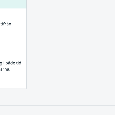
tifrån 
i både tid 
rarna.