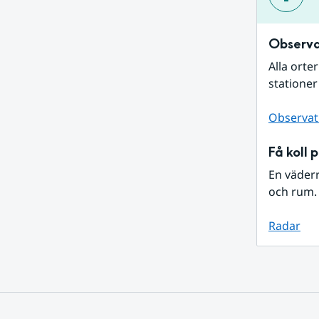
Observa
Alla orte
stationer
Observat
Få koll 
En väder
och rum. 
Radar