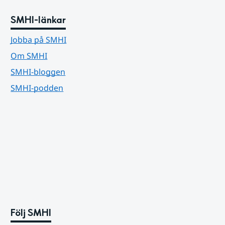
SMHI-länkar
Jobba på SMHI
Om SMHI
SMHI-bloggen
SMHI-podden
Följ SMHI