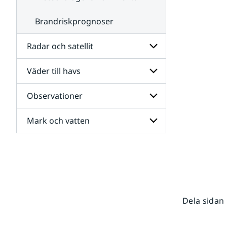
Brandriskprognoser
Radar och satellit
Väder till havs
Undersidor
för
Radar
Observationer
Undersidor
och
för
satellit
Väder
Mark och vatten
Undersidor
till
för
havs
Observationer
Undersidor
för
Mark
och
vatten
Dela sidan