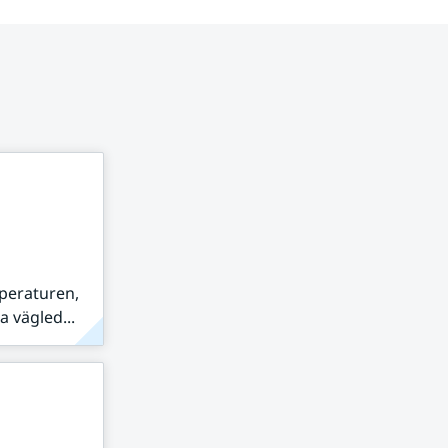
peraturen,
 vägled...