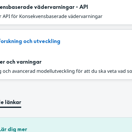
ensbaserade vädervarningar - API
r API för Konsekvensbaserade vädervarningar
Forskning och utveckling
er och varningar
 och avancerad modellutveckling för att du ska veta vad s
e länkar
Lär dig mer