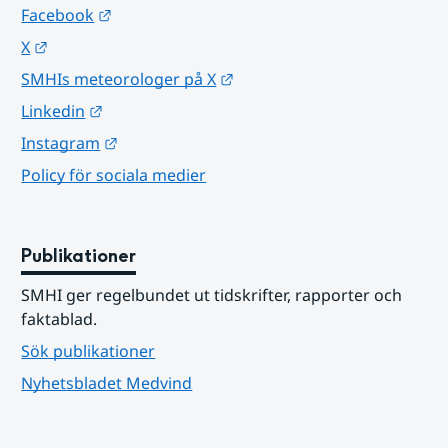
Länk till annan webbplats.
Facebook
Länk till annan webbplats.
X
Länk till annan webbplats.
SMHIs meteorologer på X
Länk till annan webbplats.
Linkedin
Länk till annan webbplats.
Instagram
Policy för sociala medier
Publikationer
SMHI ger regelbundet ut tidskrifter, rapporter och 
faktablad.
Sök publikationer
Nyhetsbladet Medvind