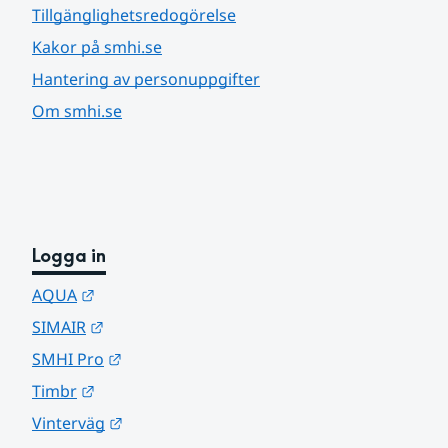
Tillgänglighetsredogörelse
Kakor på smhi.se
Hantering av personuppgifter
Om smhi.se
Logga in
Länk till annan webbplats.
AQUA
Länk till annan webbplats.
SIMAIR
Länk till annan webbplats.
SMHI Pro
Länk till annan webbplats.
Timbr
Länk till annan webbplats.
Vinterväg