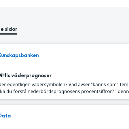
e sidor
Kunskapsbanken
MHIs väderprognoser
der egentligen vädersymbolen? Vad avser ”känns som”-tem
ka du förstå nederbördsprognosens procentsiffror? I denna
Data