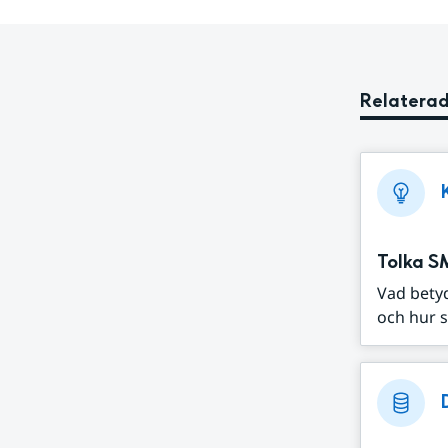
Relaterad
Tolka S
Vad bety
och hur s