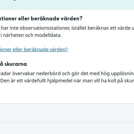
tioner eller beräknade värden?
r har inte observationsstationer, istället beräknas ett värde u
 i närheten och modelldata.
ioner eller beräknade värden?
på skurarna
radar övervakar nederbörd och gör det med hög upplösning 
Den är ett värdefullt hjälpmedel när man vill ha koll på sku