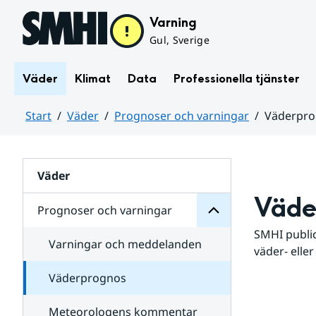
Hoppa till sidans innehåll
Varning
Gul, Sverige
Väder
Klimat
Data
Professionella tjänster
Start
Väder
Prognoser och varningar
Väderpr
varningar
och
Huvudinnehåll
Prognoser
för
Undersidor
Väder
Väde
Prognoser och varningar
SMHI public
Varningar och meddelanden
väder- eller
Väderprognos
Meteorologens kommentar