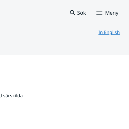
Sök
Meny
In English
 särskilda 