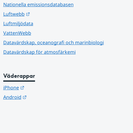
Nationella emissionsdatabasen
Länk till annan webbplats.
Luftwebb
Luftmiljödata
VattenWebb
Datavärdskap, oceanografi och marinbiologi
Datavärdskap för atmosfärkemi
Väderappar
Länk till annan webbplats.
iPhone
Länk till annan webbplats.
Android