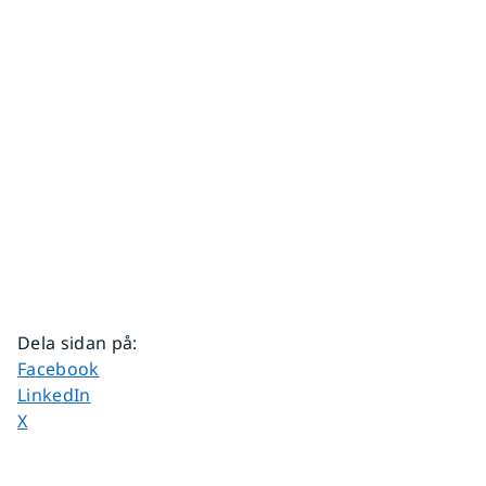
Dela sidan på
:
Dela sidan på
Facebook
Dela sidan på
LinkedIn
Dela sidan på
X