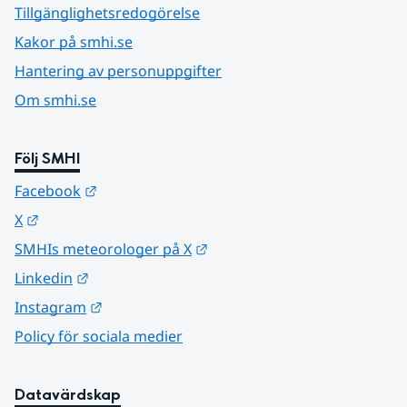
Tillgänglighetsredogörelse
Kakor på smhi.se
Hantering av personuppgifter
Om smhi.se
Följ SMHI
Länk till annan webbplats.
Facebook
Länk till annan webbplats.
X
Länk till annan webbplats.
SMHIs meteorologer på X
Länk till annan webbplats.
Linkedin
Länk till annan webbplats.
Instagram
Policy för sociala medier
Datavärdskap