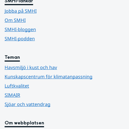
SMHI-länkar
Jobba på SMHI
Om SMHI
SMHI-bloggen
SMHI-podden
Teman
Havsmiljö i kust och hav
Kunskapscentrum för klimatanpassning
Luftkvalitet
SIMAIR
Sjöar och vattendrag
Om webbplatsen