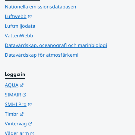
Nationella emissionsdatabasen
Länk till annan webbplats.
Luftwebb
Luftmiljödata
VattenWebb
Datavärdskap, oceanografi och marinbiologi
Datavärdskap för atmosfärkemi
Logga in
Länk till annan webbplats.
AQUA
Länk till annan webbplats.
SIMAIR
Länk till annan webbplats.
SMHI Pro
Länk till annan webbplats.
Timbr
Länk till annan webbplats.
Vinterväg
Länk till annan webbplats.
Väderlarm