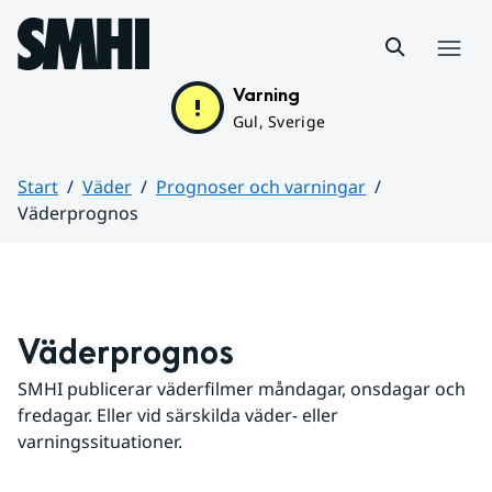
Hoppa till sidans innehåll
Meny
Varning
Gul, Sverige
Start
Väder
Prognoser och varningar
Väderprognos
Huvudinnehåll
Väderprognos
SMHI publicerar väderfilmer måndagar, onsdagar och 
fredagar. Eller vid särskilda väder- eller 
varningssituationer.